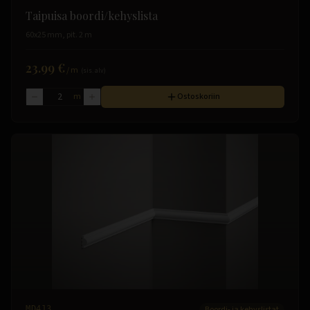
Taipuisa boordi/kehyslista
60x25 mm, pit. 2 m
23.99 €
/
m
(sis. alv)
m
Ostoskoriin
MD413
Boordi- ja kehyslistat