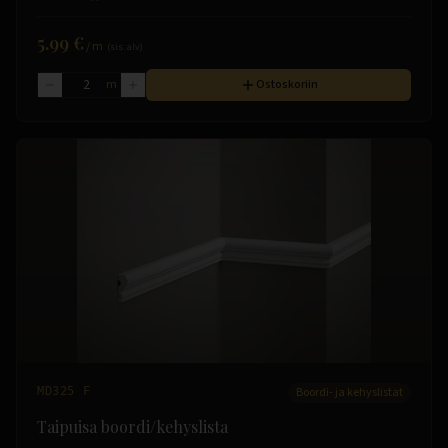
5.99 €
/
m
(sis. alv)
m
Ostoskoriin
MD325 F
Boordi- ja kehyslistat
Taipuisa boordi/kehyslista