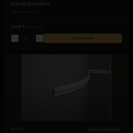
Boordi/kehyslista
60x25 mm, pit. 2 m
9.99 €
/
m
(sis. alv)
m
Ostoskoriin
MD346F
Boordi- ja kehyslistat