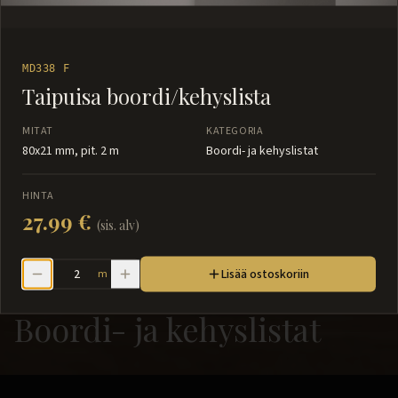
MD338 F
Taipuisa boordi/kehyslista
MITAT
KATEGORIA
80x21 mm, pit. 2 m
Boordi- ja kehyslistat
HINTA
27.99 €
(sis. alv)
Lisää ostoskoriin
m
Boordi- ja kehyslistat