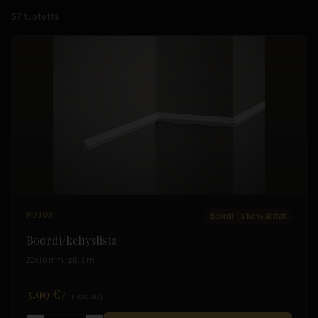
57
tuotetta
MD003
Boordi- ja kehyslistat
Boordi/kehyslista
22x10 mm, pit. 2 m
3.99 €
/
m
(sis. alv)