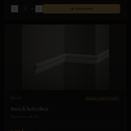
m
Ostoskoriin
MD314
Boordi- ja kehyslistat
Boordi/kehyslista
52x15 mm, pit. 2 m
7.99 €