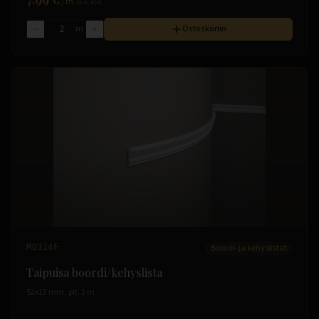
/
m
(sis. alv)
m
Ostoskoriin
MD314F
Boordi- ja kehyslistat
Taipuisa boordi/kehyslista
52x17 mm, pit. 2 m