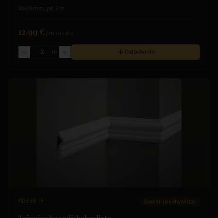
80x20 mm, pit. 2 m
12.99 €
/
m
(sis. alv)
m
Ostoskoriin
MD338 F
Boordi- ja kehyslistat