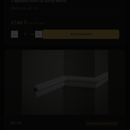
Taipuisa boordi/kehyslista
80x21 mm, pit. 2 m
27.99 €
/
m
(sis. alv)
m
Ostoskoriin
MD346
Ovilistat ja -kruunut