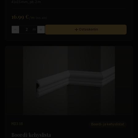
41x15 mm, pit. 2 m
16.99 €
/
m
(sis. alv)
m
Ostoskoriin
MD338
Boordi- ja kehyslistat
Boordi/kehyslista