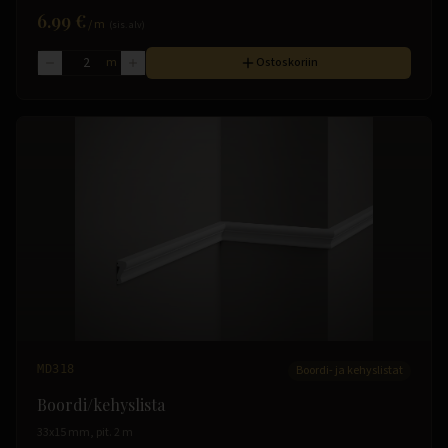
6.99 €
/
m
(sis. alv)
m
Ostoskoriin
MD318
Boordi- ja kehyslistat
Boordi/kehyslista
33x15 mm, pit. 2 m