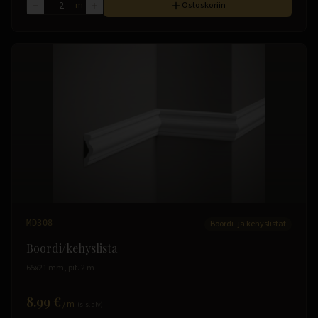
m
Ostoskoriin
MD308
Boordi- ja kehyslistat
Boordi/kehyslista
65x21 mm, pit. 2 m
8.99 €
/
m
(sis. alv)