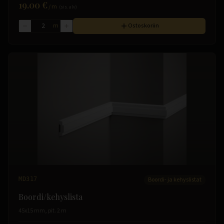
19.00 €
/
m
(sis. alv)
m
Ostoskoriin
MD317
Boordi- ja kehyslistat
Boordi/kehyslista
45x15 mm, pit. 2 m