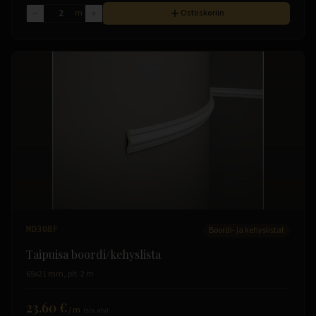
m
Ostoskoriin
MD308F
Boordi- ja kehyslistat
Taipuisa boordi/kehyslista
65x21 mm, pit. 2 m
23.60 €
/
m
(sis. alv)