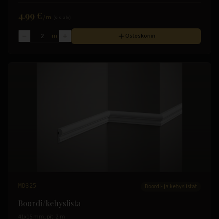
4.99 €
/
m
(sis. alv)
m
Ostoskoriin
MD325
Boordi- ja kehyslistat
Boordi/kehyslista
41x15 mm, pit. 2 m