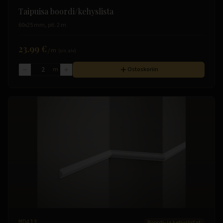
Taipuisa boordi/kehyslista
60x25 mm, pit. 2 m
23.99 €
/
m
(sis. alv)
m
Ostoskoriin
MD413
Boordi- ja kehyslistat