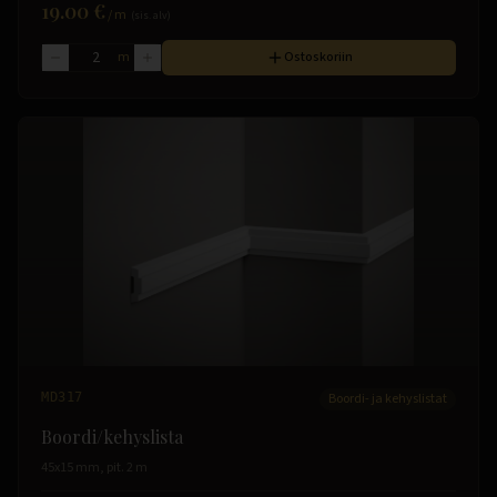
19.00 €
/
m
(sis. alv)
m
Ostoskoriin
MD317
Boordi- ja kehyslistat
Boordi/kehyslista
45x15 mm, pit. 2 m