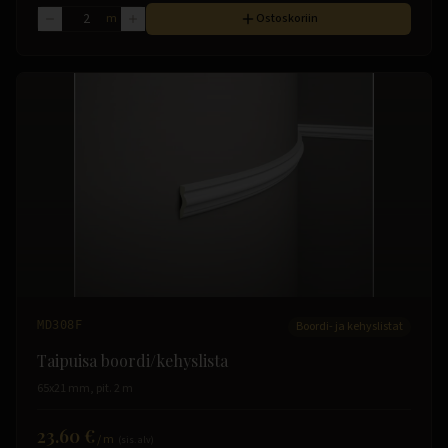
m
Ostoskoriin
MD308F
Boordi- ja kehyslistat
Taipuisa boordi/kehyslista
65x21 mm, pit. 2 m
23.60 €
/
m
(sis. alv)