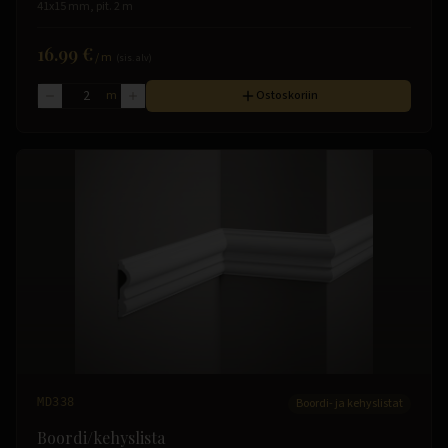
41x15 mm, pit. 2 m
16.99 €
/
m
(sis. alv)
m
Ostoskoriin
MD338
Boordi- ja kehyslistat
Boordi/kehyslista