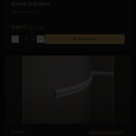
Boordi/kehyslista
60x25 mm, pit. 2 m
9.99 €
/
m
(sis. alv)
m
Ostoskoriin
MD346F
Boordi- ja kehyslistat