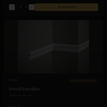
m
Ostoskoriin
MD314
Boordi- ja kehyslistat
Boordi/kehyslista
52x15 mm, pit. 2 m
7.99 €