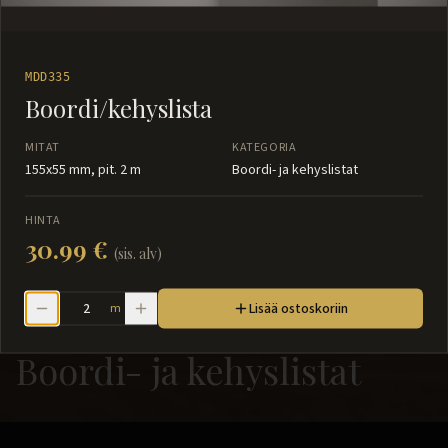
MDD335
Boordi/kehyslista
MITAT
KATEGORIA
155x55 mm, pit. 2 m
Boordi- ja kehyslistat
HINTA
30.99 €
(sis. alv)
Lisää ostoskoriin
m
Boordi- ja kehyslistat