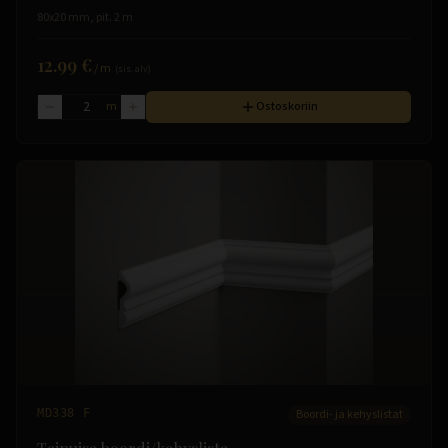
80x20 mm, pit. 2 m
12.99 €
/
m
(sis. alv)
m
Ostoskoriin
MD338 F
Boordi- ja kehyslistat