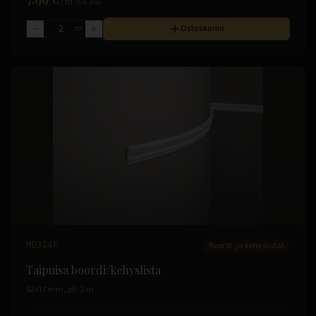
/
m
(sis. alv)
m
Ostoskoriin
MD314F
Boordi- ja kehyslistat
Taipuisa boordi/kehyslista
52x17 mm, pit. 2 m