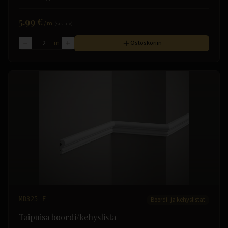
5.99 €
/
m
(sis. alv)
m
Ostoskoriin
MD325 F
Boordi- ja kehyslistat
Taipuisa boordi/kehyslista