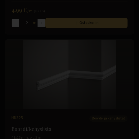
4.99 €
/
m
(sis. alv)
m
Ostoskoriin
MD325
Boordi- ja kehyslistat
Boordi/kehyslista
41x15 mm, pit. 2 m