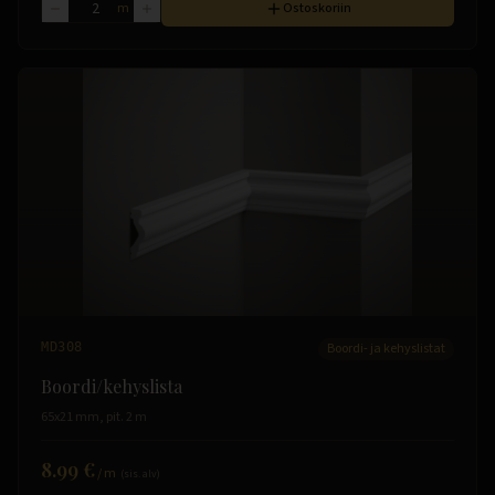
m
Ostoskoriin
MD308
Boordi- ja kehyslistat
Boordi/kehyslista
65x21 mm, pit. 2 m
8.99 €
/
m
(sis. alv)