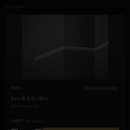
57
tuotetta
MD003
Boordi- ja kehyslistat
Boordi/kehyslista
22x10 mm, pit. 2 m
3.99 €
/
m
(sis. alv)