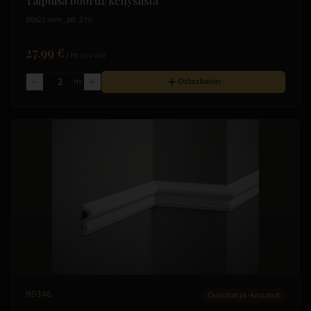
Taipuisa boordi/kehyslista
80x21 mm, pit. 2 m
27.99 €
/
m
(sis. alv)
m
Ostoskoriin
MD346
Ovilistat ja -kruunut