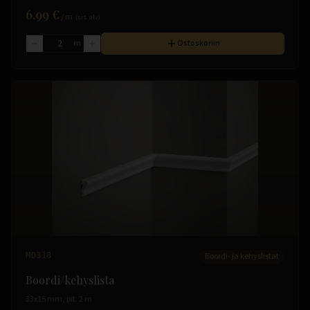
6.99 €
/
m
(sis. alv)
m
Ostoskoriin
MD318
Boordi- ja kehyslistat
Boordi/kehyslista
33x15 mm, pit. 2 m