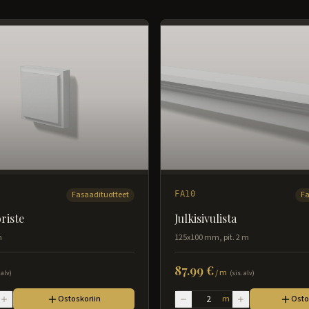
Fasaadituotteet
FA10
Fa
riste
Julkisivulista
m
125x100 mm, pit. 2 m
87.99 €
/
m
 alv)
(sis. alv)
Ostoskoriin
m
Osto