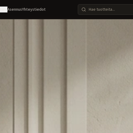
ota
Asennus
Yhteystiedot