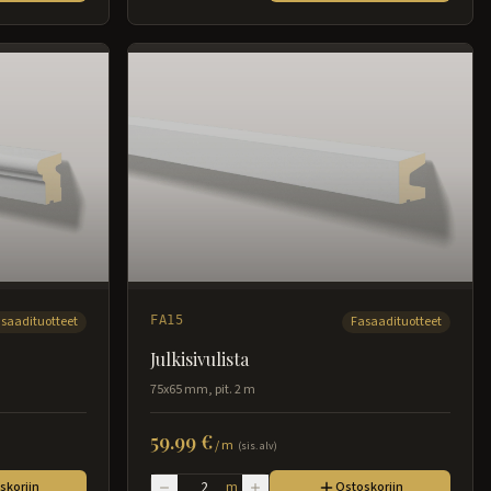
saadituotteet
FA15
Fasaadituotteet
Julkisivulista
75x65 mm, pit. 2 m
59.99 €
/
m
(sis. alv)
skoriin
m
Ostoskoriin