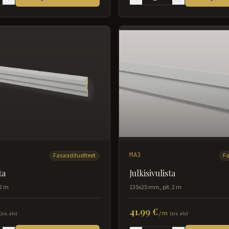
Fasaadituotteet
MA3
Fa
ta
Julkisivulista
 2 m
135x25 mm, pit. 2 m
41.99 €
/
m
(sis. alv)
(sis. alv)