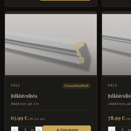
FA12
Fasaadituotteet
FA13
Julkisivulista
Julkisivulis
90x60 mm, pit. 2 m
140x60 mm, pit
65.99 €
78.99 €
/
m
/
m
(sis. alv)
m
Ostoskoriin