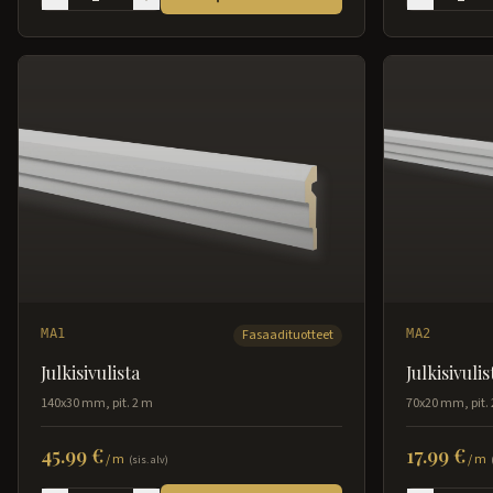
MA1
Fasaadituotteet
MA2
Julkisivulista
Julkisivulis
140x30 mm, pit. 2 m
70x20 mm, pit.
45.99 €
17.99 €
/
m
/
m
(sis. alv)