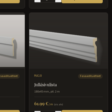
saadituotteet
MA10
Fasaadituotteet
Julkisivulista
180x45 mm, pit. 2 m
61.99 €
/
m
(sis. alv)