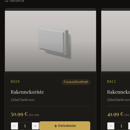
21
tuotetta
BA10
Fasaadituotteet
BA11
Rakennekoriste
Rakenneko
250x375x45 mm
250x250x45 m
50.99 €
41.99 €
(sis. alv)
(sis.
Ostoskoriin