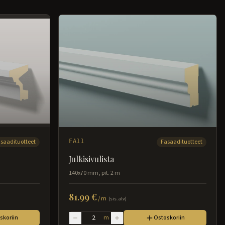
saadituotteet
FA11
Fasaadituotteet
Julkisivulista
140x70 mm, pit. 2 m
81.99 €
/
m
(sis. alv)
skoriin
m
Ostoskoriin