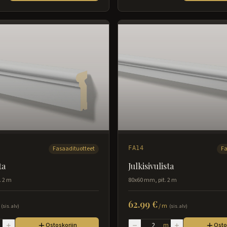
Fasaadituotteet
FA14
Fa
ta
Julkisivulista
. 2 m
80x60 mm, pit. 2 m
62.99 €
/
m
(sis. alv)
(sis. alv)
m
Ostoskoriin
m
Osto