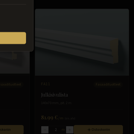
saadituotteet
FA11
Fasaadituotteet
Julkisivulista
140x70 mm, pit. 2 m
81.99 €
/
m
(sis. alv)
skoriin
m
Ostoskoriin