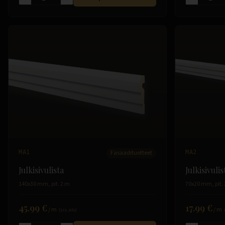
MA1
Fasaadituotteet
MA2
Julkisivulista
Julkisivulis
140x30 mm, pit. 2 m
70x20 mm, pit.
45.99 €
17.99 €
/
m
/
m
(sis. alv)