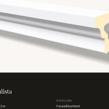
ulista
KATEGORIA
 2 m
Fasaadituotteet