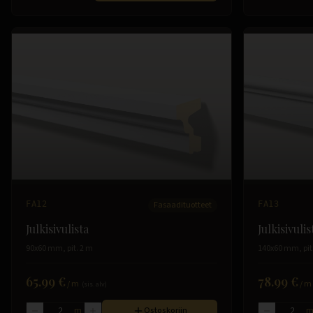
FA12
Fasaadituotteet
FA13
Julkisivulista
Julkisivulis
90x60 mm, pit. 2 m
140x60 mm, pit
65.99 €
78.99 €
/
m
/
m
(sis. alv)
m
Ostoskoriin