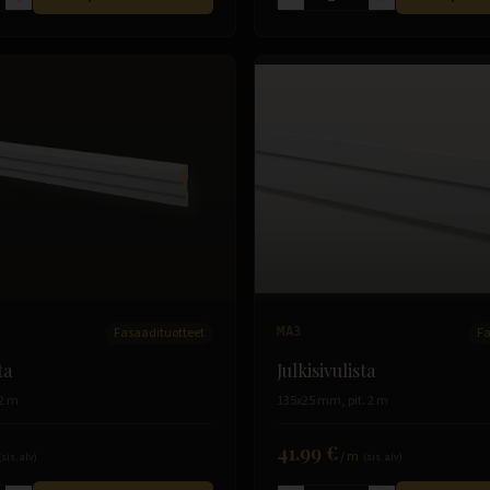
Fasaadituotteet
MA3
Fa
ta
Julkisivulista
 2 m
135x25 mm, pit. 2 m
41.99 €
/
m
(sis. alv)
(sis. alv)