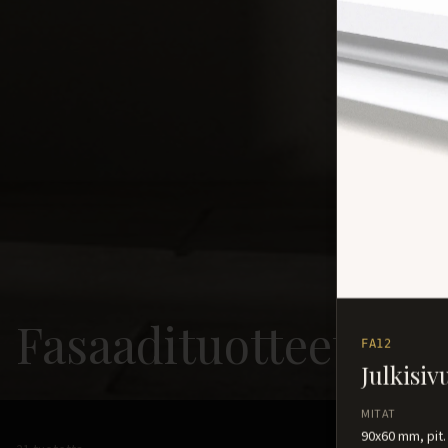
Fasaadituotteet
FA12
Julkisiv
MITAT
90x60 mm, pit.