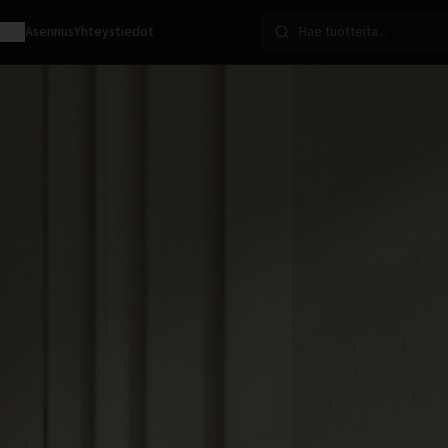
ota
Asennus
Yhteystiedot