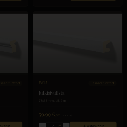
saadituotteet
FA15
Fasaadituotteet
Julkisivulista
75x65 mm, pit. 2 m
59.99 €
/
m
(sis. alv)
skoriin
m
Ostoskoriin