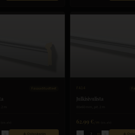
Fasaadituotteet
FA14
Fa
ta
Julkisivulista
. 2 m
80x60 mm, pit. 2 m
62.99 €
/
m
(sis. alv)
(sis. alv)
m
Ostoskoriin
m
Osto