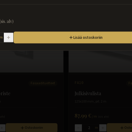
(sis. alv)
Lisää ostoskoriin
m
Fasaadituotteet
FA10
Fa
riste
Julkisivulista
m
125x100 mm, pit. 2 m
87.99 €
/
m
 alv)
(sis. alv)
Ostoskoriin
m
Osto