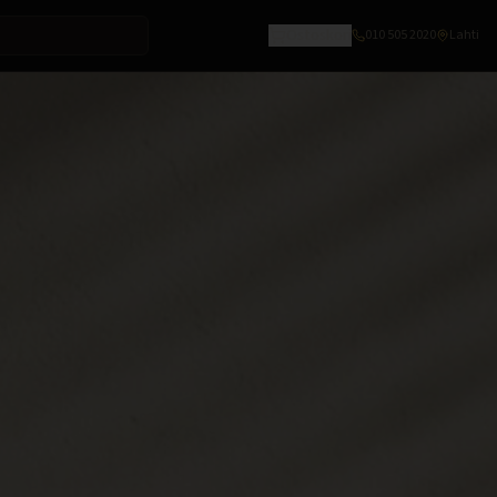
Ostoskori
010 505 2020
Lahti