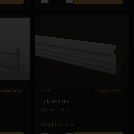
saadituotteet
MA10
Fasaadituotteet
Julkisivulista
180x45 mm, pit. 2 m
61.99 €
/
m
(sis. alv)