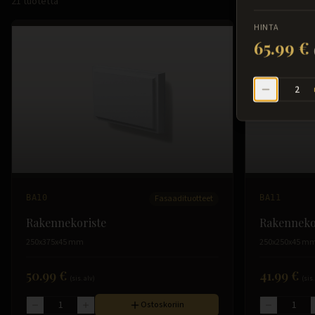
21
tuotetta
HINTA
65.99 €
BA10
Fasaadituotteet
BA11
Rakennekoriste
Rakenneko
250x375x45 mm
250x250x45 m
50.99 €
41.99 €
(sis. alv)
(sis.
Ostoskoriin