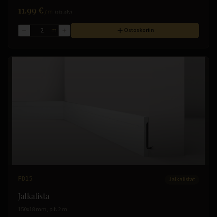
11.99 €
/
m
(sis. alv)
m
Ostoskoriin
FD15
Jalkalistat
Jalkalista
150x18 mm, pit. 2 m