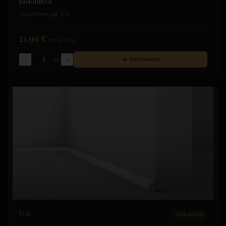
Jalkalista
150x20 mm, pit. 2 m
21.99 €
/
m
(sis. alv)
m
Ostoskoriin
FL6
Jalkalistat