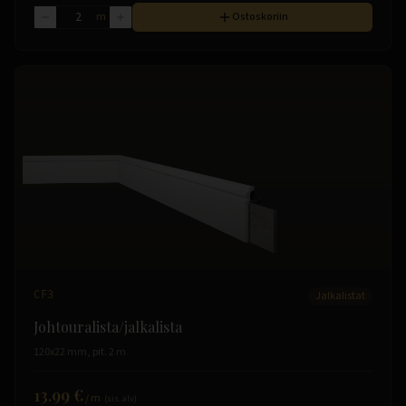
m
Ostoskoriin
CF3
Jalkalistat
Johtouralista/jalkalista
120x22 mm, pit. 2 m
13.99 €
/
m
(sis. alv)