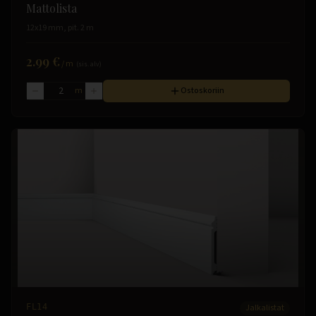
Mattolista
12x19 mm, pit. 2 m
2.99 €
/
m
(sis. alv)
m
Ostoskoriin
FL14
Jalkalistat