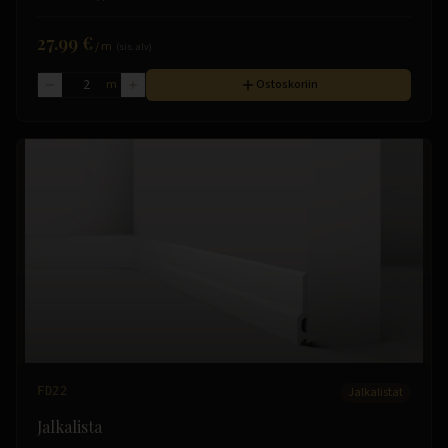
27.99 €
/
m
(sis. alv)
m
Ostoskoriin
FD22
Jalkalistat
Jalkalista