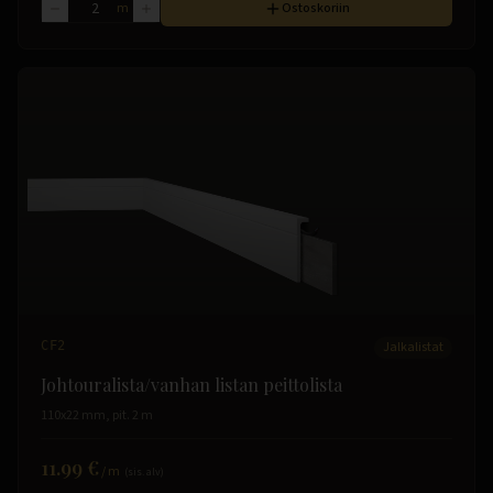
m
Ostoskoriin
CF2
Jalkalistat
Johtouralista/vanhan listan peittolista
110x22 mm, pit. 2 m
11.99 €
/
m
(sis. alv)