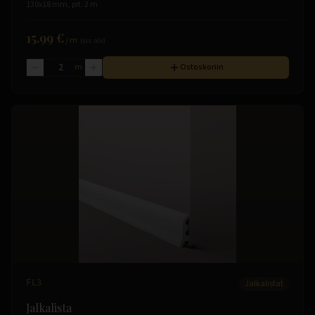
130x18 mm, pit. 2 m
15.99 €
/
m
(sis. alv)
m
Ostoskoriin
FL3
Jalkalistat
Jalkalista