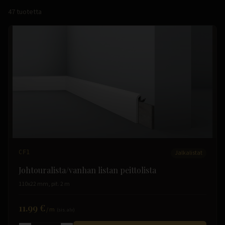
47
tuotetta
CF1
Jalkalistat
Johtouralista/vanhan listan peittolista
110x22 mm, pit. 2 m
11.99 €
/
m
(sis. alv)