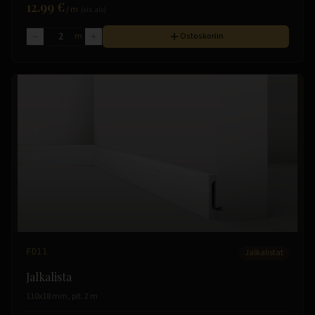
12.99 €
/
m
(sis. alv)
m
Ostoskoriin
FD11
Jalkalistat
Jalkalista
110x18 mm, pit. 2 m