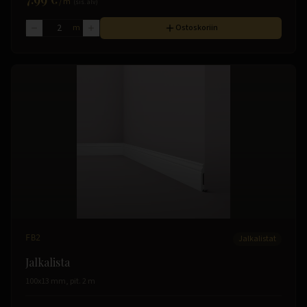
/
m
(sis. alv)
m
Ostoskoriin
FB2
Jalkalistat
Jalkalista
100x13 mm, pit. 2 m