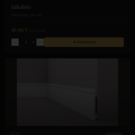
Jalkalista
140x15 mm, pit. 2 m
16.99 €
/
m
(sis. alv)
m
Ostoskoriin
FL17
Jalkalistat