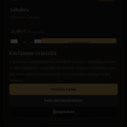
Jalkalista
170x18 mm, pit. 2 m
21.99 €
/
m
(sis. alv)
m
Ostoskoriin
Käytämme evästeitä
Käytämme välttämättömiä evästeitä sivuston toimintaa varten.
Lisäksi käytämme analytiikkaevästeitä sivuston kehittämiseen,
jos annat siihen suostumuksen. Voit muuttaa valintoja koska
tahansa.
Hyväksy kaikki
Vain välttämättömät
Asetukset