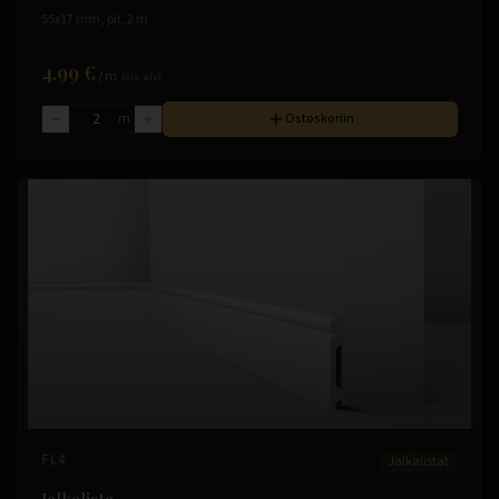
55x17 mm, pit. 2 m
4.99 €
/
m
(sis. alv)
m
Ostoskoriin
FL4
Jalkalistat