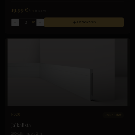
19.99 €
/
m
(sis. alv)
m
Ostoskoriin
FD20
Jalkalistat
Jalkalista
200x18 mm, pit. 2 m