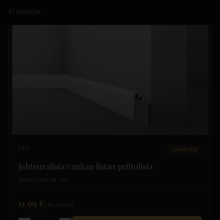
47
tuotetta
CF1
Jalkalistat
Johtouralista/vanhan listan peittolista
110x22 mm, pit. 2 m
11.99 €
/
m
(sis. alv)