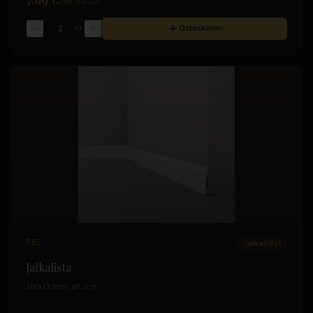
/
m
(sis. alv)
m
Ostoskoriin
FB2
Jalkalistat
Jalkalista
100x13 mm, pit. 2 m