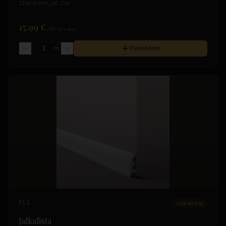
130x18 mm, pit. 2 m
15.99 €
/
m
(sis. alv)
m
Ostoskoriin
FL3
Jalkalistat
Jalkalista