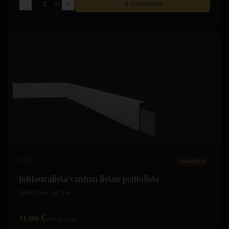
m
Ostoskoriin
CF2
Jalkalistat
Johtouralista/vanhan listan peittolista
110x22 mm, pit. 2 m
11.99 €
/
m
(sis. alv)