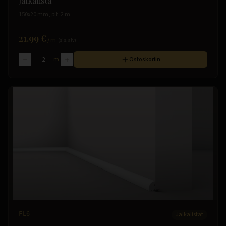
Jalkalista
150x20 mm, pit. 2 m
21.99 €
/
m
(sis. alv)
m
Ostoskoriin
FL6
Jalkalistat