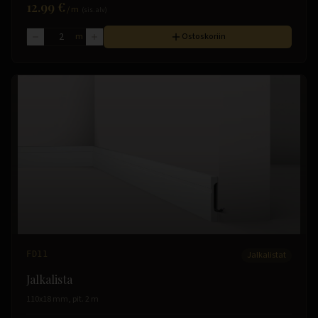
12.99 €
/
m
(sis. alv)
m
Ostoskoriin
FD11
Jalkalistat
Jalkalista
110x18 mm, pit. 2 m