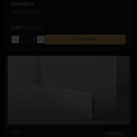
Mattolista
12x19 mm, pit. 2 m
2.99 €
/
m
(sis. alv)
m
Ostoskoriin
FL14
Jalkalistat