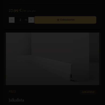
27.99 €
/
m
(sis. alv)
m
Ostoskoriin
FD22
Jalkalistat
Jalkalista