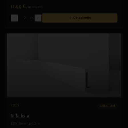
11.99 €
/
m
(sis. alv)
m
Ostoskoriin
FD15
Jalkalistat
Jalkalista
150x18 mm, pit. 2 m