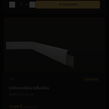
m
Ostoskoriin
CF3
Jalkalistat
Johtouralista/jalkalista
120x22 mm, pit. 2 m
13.99 €
/
m
(sis. alv)