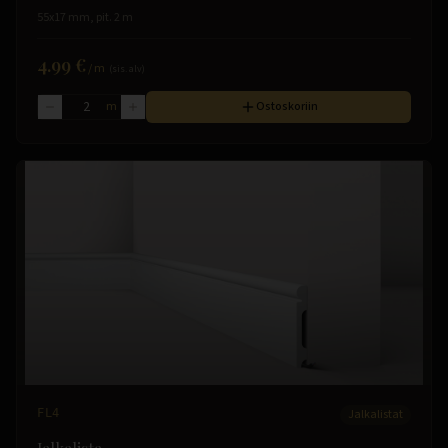
55x17 mm, pit. 2 m
4.99 €
/
m
(sis. alv)
m
Ostoskoriin
FL4
Jalkalistat