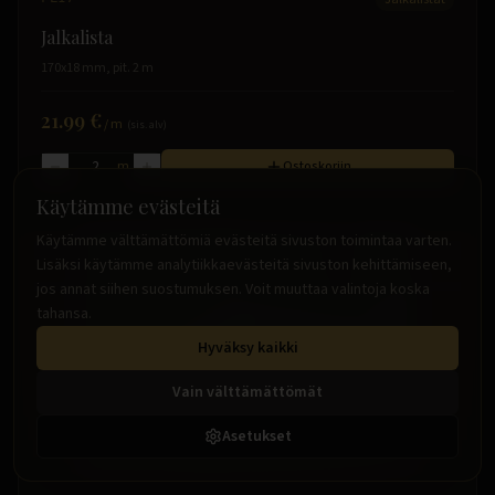
Jalkalista
170x18 mm, pit. 2 m
21.99 €
/
m
(sis. alv)
m
Ostoskoriin
Käytämme evästeitä
Käytämme välttämättömiä evästeitä sivuston toimintaa varten.
Lisäksi käytämme analytiikkaevästeitä sivuston kehittämiseen,
jos annat siihen suostumuksen. Voit muuttaa valintoja koska
tahansa.
Hyväksy kaikki
Vain välttämättömät
Asetukset