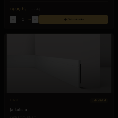
19.99 €
/
m
(sis. alv)
m
Ostoskoriin
FD20
Jalkalistat
Jalkalista
200x18 mm, pit. 2 m