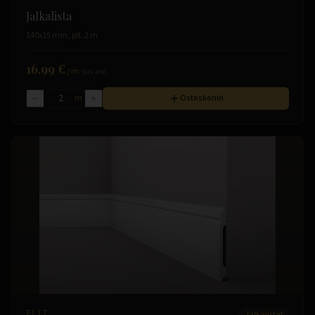
Jalkalista
140x15 mm, pit. 2 m
16.99 €
/
m
(sis. alv)
m
Ostoskoriin
FL17
Jalkalistat