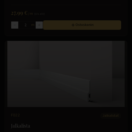
27.99 €
/
m
(sis. alv)
m
Ostoskoriin
FD22
Jalkalistat
Jalkalista