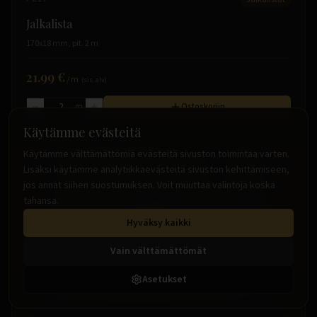
Jalkalista
170x18 mm, pit. 2 m
21.99 €
/
m
(sis. alv)
m
Ostoskoriin
Käytämme evästeitä
Käytämme välttämättömiä evästeitä sivuston toimintaa varten.
Lisäksi käytämme analytiikkaevästeitä sivuston kehittämiseen,
jos annat siihen suostumuksen. Voit muuttaa valintoja koska
tahansa.
Hyväksy kaikki
Vain välttämättömät
Asetukset