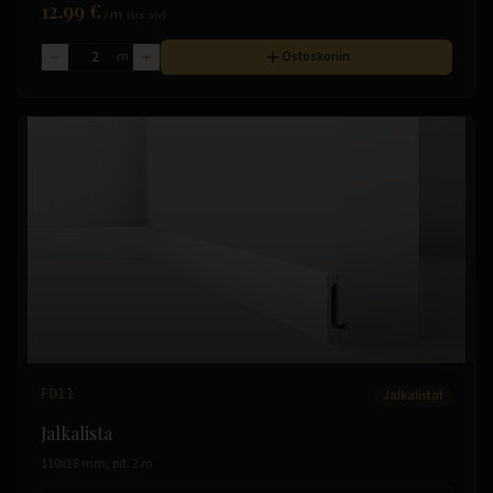
12.99 €
/
m
(sis. alv)
m
Ostoskoriin
FD11
Jalkalistat
Jalkalista
110x18 mm, pit. 2 m