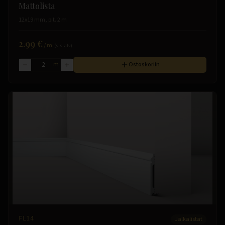
Mattolista
12x19 mm, pit. 2 m
2.99 €
/
m
(sis. alv)
m
Ostoskoriin
FL14
Jalkalistat