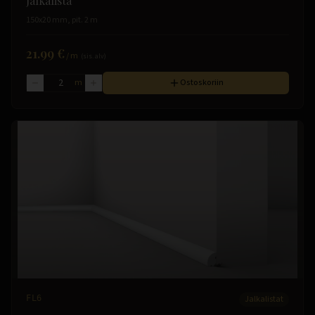
Jalkalista
150x20 mm, pit. 2 m
21.99 €
/
m
(sis. alv)
m
Ostoskoriin
FL6
Jalkalistat