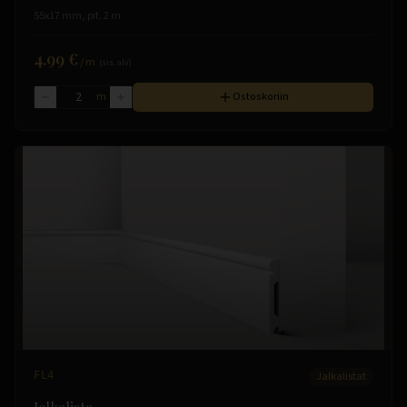
55x17 mm, pit. 2 m
4.99 €
/
m
(sis. alv)
m
Ostoskoriin
FL4
Jalkalistat