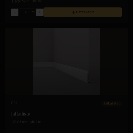
/
m
(sis. alv)
m
Ostoskoriin
FB2
Jalkalistat
Jalkalista
100x13 mm, pit. 2 m