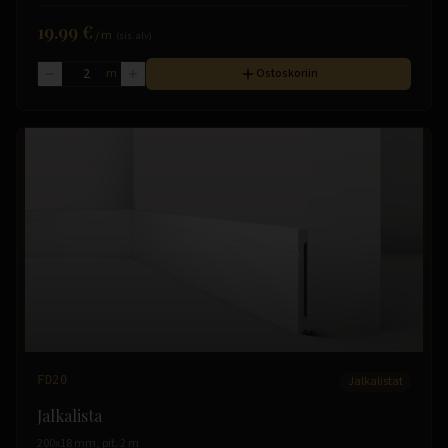
19.99 €
/
m
(sis. alv)
m
Ostoskoriin
FD20
Jalkalistat
Jalkalista
200x18 mm, pit. 2 m