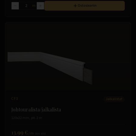
m
Ostoskoriin
CF3
Jalkalistat
Johtouralista/jalkalista
120x22 mm, pit. 2 m
13.99 €
/
m
(sis. alv)