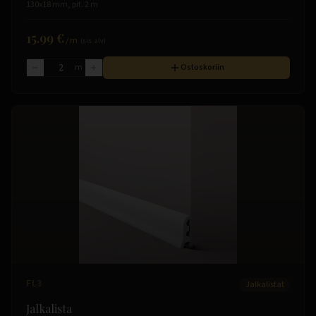
130x18 mm, pit. 2 m
15.99 €
/
m
(sis. alv)
m
Ostoskoriin
FL3
Jalkalistat
Jalkalista