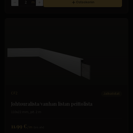
m
Ostoskoriin
CF2
Jalkalistat
Johtouralista/vanhan listan peittolista
110x22 mm, pit. 2 m
11.99 €
/
m
(sis. alv)