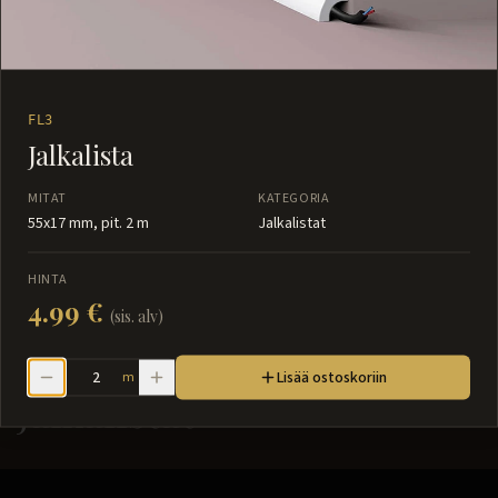
FL3
Jalkalista
MITAT
KATEGORIA
55x17 mm, pit. 2 m
Jalkalistat
HINTA
4.99 €
(sis. alv)
Lisää ostoskoriin
m
Jalkalistat