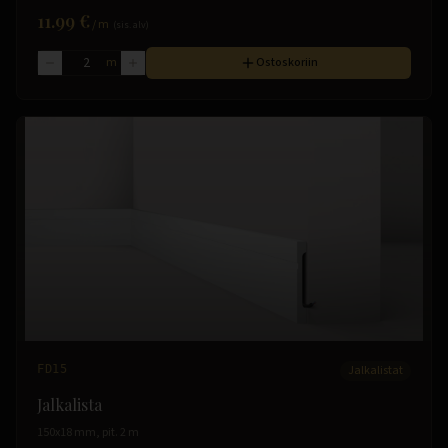
11.99 €
/
m
(sis. alv)
m
Ostoskoriin
FD15
Jalkalistat
Jalkalista
150x18 mm, pit. 2 m