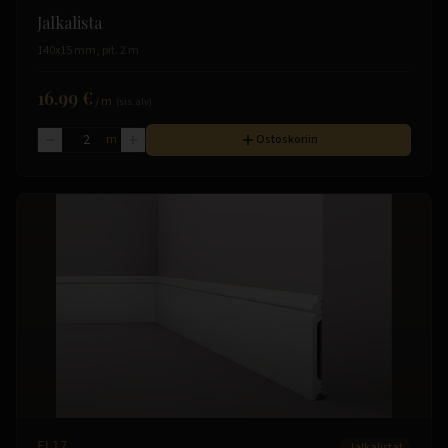
Jalkalista
140x15 mm, pit. 2 m
16.99 €
/
m
(sis. alv)
m
Ostoskoriin
FL17
Jalkalistat