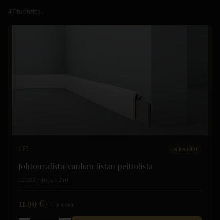
47
tuotetta
CF1
Jalkalistat
Johtouralista/vanhan listan peittolista
110x22 mm, pit. 2 m
11.99 €
/
m
(sis. alv)