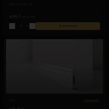
55x17 mm, pit. 2 m
4.99 €
/
m
(sis. alv)
m
Ostoskoriin
FL4
Jalkalistat