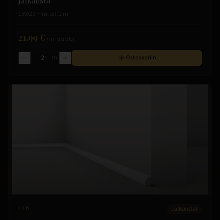
Jalkalista
150x20 mm, pit. 2 m
21.99 €
/
m
(sis. alv)
m
Ostoskoriin
FL6
Jalkalistat