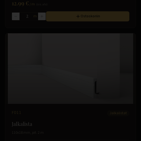
12.99 €
/
m
(sis. alv)
m
Ostoskoriin
FD11
Jalkalistat
Jalkalista
110x18 mm, pit. 2 m