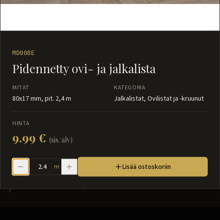
MD008E
Pidennetty ovi- ja jalkalista
MITAT
KATEGORIA
80x17 mm, pit. 2,4 m
Jalkalistat, Ovilistat ja -kruunut
HINTA
9.99 €
(sis. alv)
Lisää ostoskoriin
m
Jalkalistat