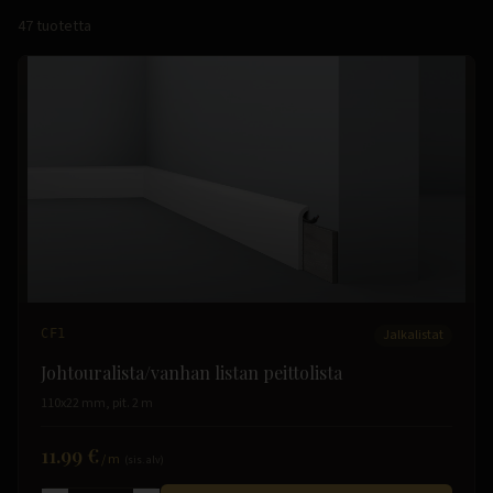
47
tuotetta
CF1
Jalkalistat
Johtouralista/vanhan listan peittolista
110x22 mm, pit. 2 m
11.99 €
/
m
(sis. alv)