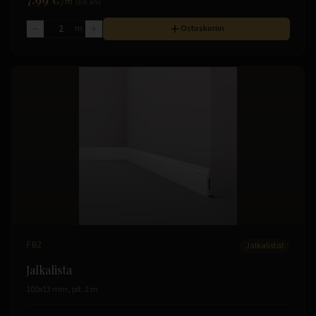
/
m
(sis. alv)
m
Ostoskoriin
FB2
Jalkalistat
Jalkalista
100x13 mm, pit. 2 m