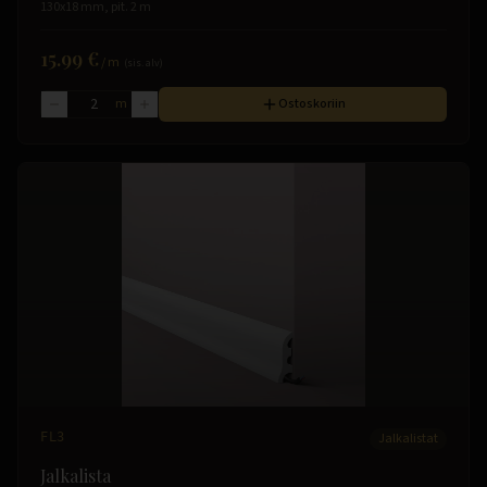
130x18 mm, pit. 2 m
15.99 €
/
m
(sis. alv)
m
Ostoskoriin
FL3
Jalkalistat
Jalkalista