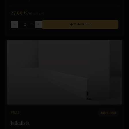
27.99 €
/
m
(sis. alv)
m
Ostoskoriin
FD22
Jalkalistat
Jalkalista