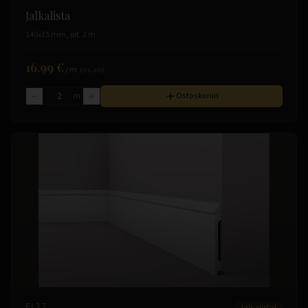
Jalkalista
140x15 mm, pit. 2 m
16.99 €
/
m
(sis. alv)
m
Ostoskoriin
FL17
Jalkalistat