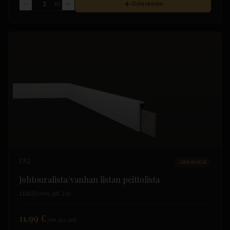
m
Ostoskoriin
CF2
Jalkalistat
Johtouralista/vanhan listan peittolista
110x22 mm, pit. 2 m
11.99 €
/
m
(sis. alv)