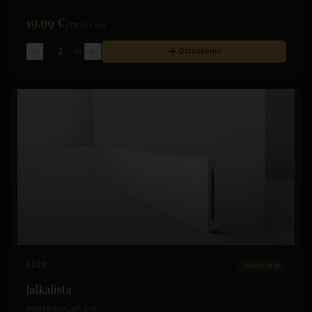
19.99 €
/
m
(sis. alv)
m
Ostoskoriin
FD20
Jalkalistat
Jalkalista
200x18 mm, pit. 2 m