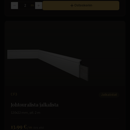
m
Ostoskoriin
CF3
Jalkalistat
Johtouralista/jalkalista
120x22 mm, pit. 2 m
13.99 €
/
m
(sis. alv)