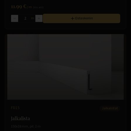
11.99 €
/
m
(sis. alv)
m
Ostoskoriin
FD15
Jalkalistat
Jalkalista
150x18 mm, pit. 2 m