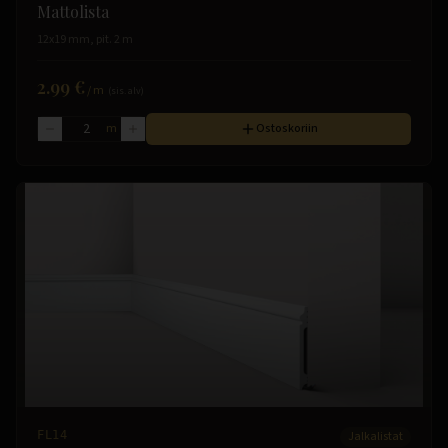
Mattolista
12x19 mm, pit. 2 m
2.99 €
/
m
(sis. alv)
m
Ostoskoriin
FL14
Jalkalistat