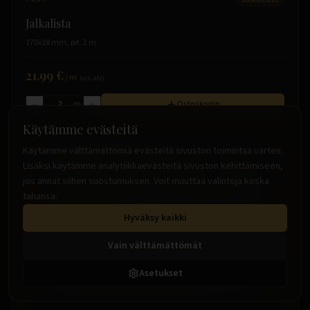
Jalkalista
170x18 mm, pit. 2 m
21.99 €
/
m
(sis. alv)
m
Ostoskoriin
Käytämme evästeitä
Käytämme välttämättömiä evästeitä sivuston toimintaa varten.
Lisäksi käytämme analytiikkaevästeitä sivuston kehittämiseen,
jos annat siihen suostumuksen. Voit muuttaa valintoja koska
tahansa.
Hyväksy kaikki
Vain välttämättömät
Asetukset