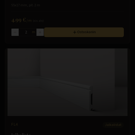
55x17 mm, pit. 2 m
4.99 €
/
m
(sis. alv)
m
Ostoskoriin
FL4
Jalkalistat