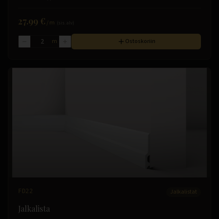
27.99 €
/
m
(sis. alv)
m
Ostoskoriin
FD22
Jalkalistat
Jalkalista