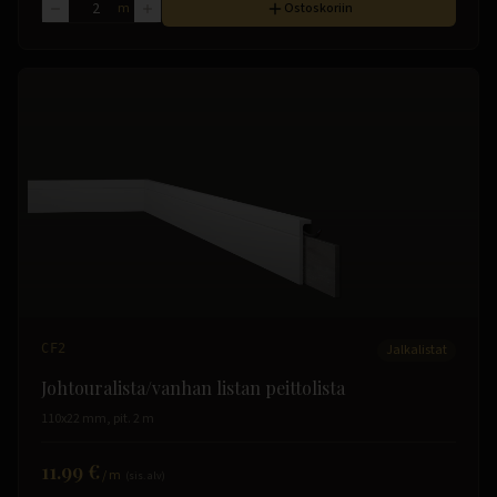
m
Ostoskoriin
CF2
Jalkalistat
Johtouralista/vanhan listan peittolista
110x22 mm, pit. 2 m
11.99 €
/
m
(sis. alv)