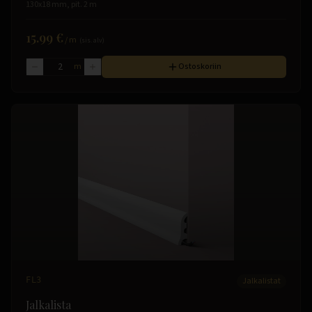
130x18 mm, pit. 2 m
15.99 €
/
m
(sis. alv)
m
Ostoskoriin
FL3
Jalkalistat
Jalkalista