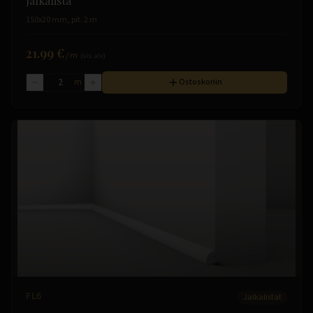
Jalkalista
150x20 mm, pit. 2 m
21.99 €
/
m
(sis. alv)
m
Ostoskoriin
FL6
Jalkalistat