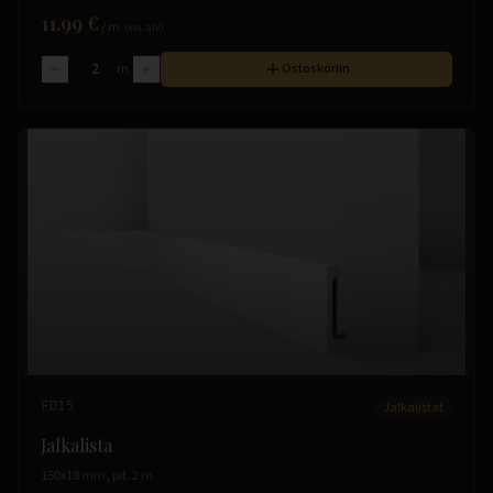
11.99 €
/
m
(sis. alv)
m
Ostoskoriin
FD15
Jalkalistat
Jalkalista
150x18 mm, pit. 2 m