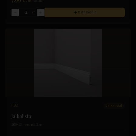
/
m
(sis. alv)
m
Ostoskoriin
FB2
Jalkalistat
Jalkalista
100x13 mm, pit. 2 m