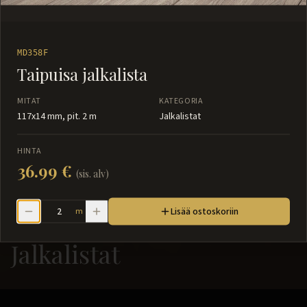
MD358F
Taipuisa jalkalista
MITAT
KATEGORIA
117x14 mm, pit. 2 m
Jalkalistat
HINTA
36.99 €
(sis. alv)
Lisää ostoskoriin
m
Jalkalistat