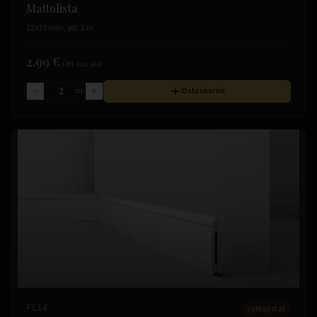
Mattolista
12x19 mm, pit. 2 m
2.99 €
/
m
(sis. alv)
m
Ostoskoriin
FL14
Jalkalistat