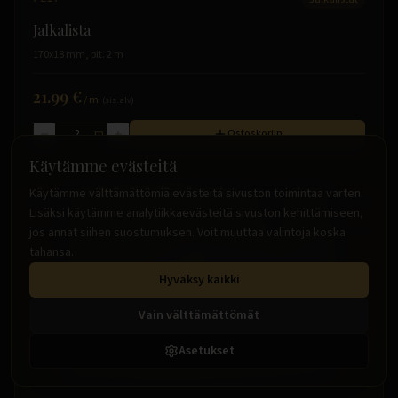
Jalkalista
170x18 mm, pit. 2 m
21.99 €
/
m
(sis. alv)
m
Ostoskoriin
Käytämme evästeitä
Käytämme välttämättömiä evästeitä sivuston toimintaa varten.
Lisäksi käytämme analytiikkaevästeitä sivuston kehittämiseen,
jos annat siihen suostumuksen. Voit muuttaa valintoja koska
tahansa.
Hyväksy kaikki
Vain välttämättömät
Asetukset