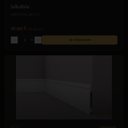
Jalkalista
140x15 mm, pit. 2 m
16.99 €
/
m
(sis. alv)
m
Ostoskoriin
FL17
Jalkalistat