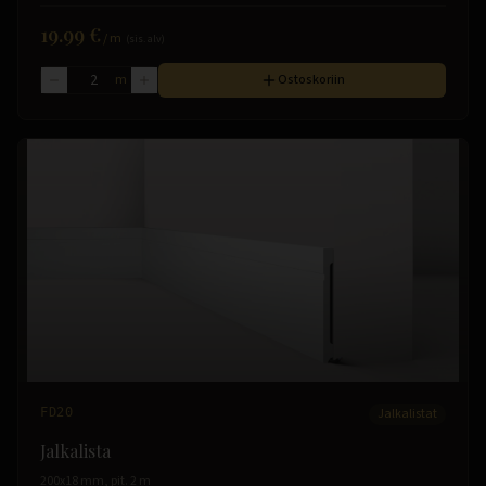
19.99 €
/
m
(sis. alv)
m
Ostoskoriin
FD20
Jalkalistat
Jalkalista
200x18 mm, pit. 2 m