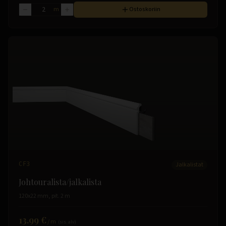
m
Ostoskoriin
CF3
Jalkalistat
Johtouralista/jalkalista
120x22 mm, pit. 2 m
13.99 €
/
m
(sis. alv)