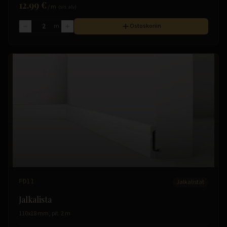
12.99 €
/
m
(sis. alv)
m
Ostoskoriin
FD11
Jalkalistat
Jalkalista
110x18 mm, pit. 2 m