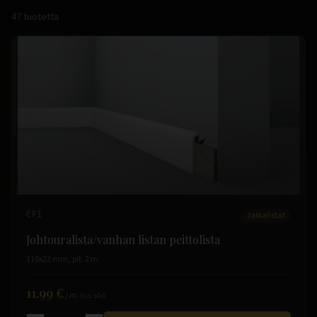
47
tuotetta
CF1
Jalkalistat
Johtouralista/vanhan listan peittolista
110x22 mm, pit. 2 m
11.99 €
/
m
(sis. alv)