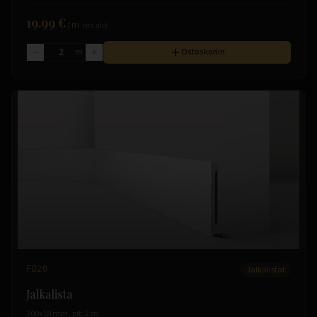
19.99 €
/
m
(sis. alv)
m
Ostoskoriin
FD20
Jalkalistat
Jalkalista
200x18 mm, pit. 2 m