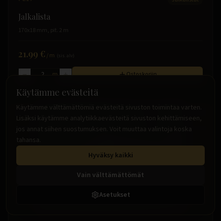
Jalkalista
170x18 mm, pit. 2 m
21.99 €
/
m
(sis. alv)
m
Ostoskoriin
Käytämme evästeitä
Käytämme välttämättömiä evästeitä sivuston toimintaa varten.
Lisäksi käytämme analytiikkaevästeitä sivuston kehittämiseen,
jos annat siihen suostumuksen. Voit muuttaa valintoja koska
tahansa.
Hyväksy kaikki
Vain välttämättömät
Asetukset