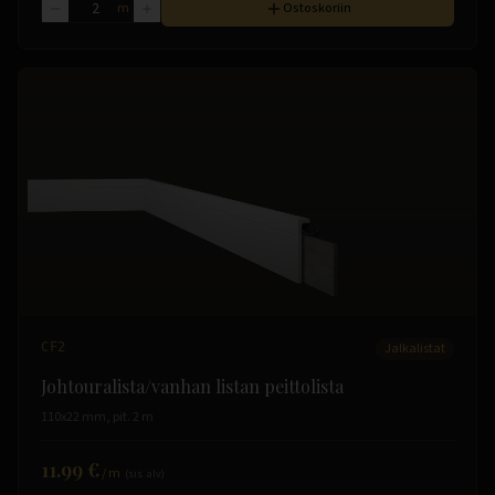
m
Ostoskoriin
CF2
Jalkalistat
Johtouralista/vanhan listan peittolista
110x22 mm, pit. 2 m
11.99 €
/
m
(sis. alv)