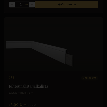
m
Ostoskoriin
CF3
Jalkalistat
Johtouralista/jalkalista
120x22 mm, pit. 2 m
13.99 €
/
m
(sis. alv)