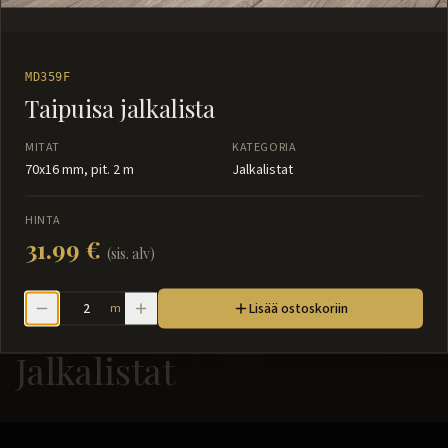
MD359F
Taipuisa jalkalista
MITAT
KATEGORIA
70x16 mm, pit. 2 m
Jalkalistat
HINTA
31.99 €
(sis. alv)
Lisää ostoskoriin
m
Jalkalistat