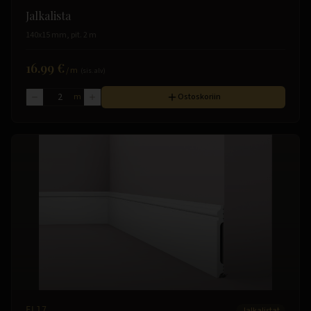
Jalkalista
140x15 mm, pit. 2 m
16.99 €
/
m
(sis. alv)
m
Ostoskoriin
FL17
Jalkalistat