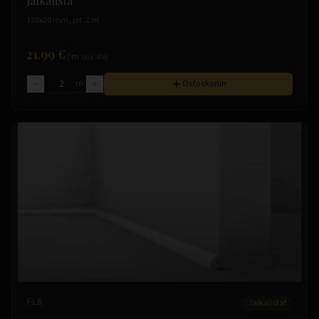
Jalkalista
150x20 mm, pit. 2 m
21.99 €
/
m
(sis. alv)
m
Ostoskoriin
FL6
Jalkalistat