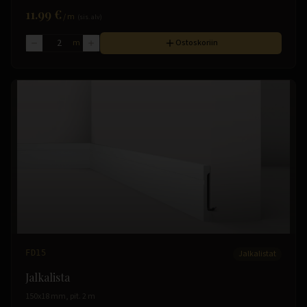
11.99 €
/
m
(sis. alv)
m
Ostoskoriin
FD15
Jalkalistat
Jalkalista
150x18 mm, pit. 2 m