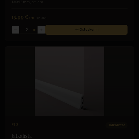
130x18 mm, pit. 2 m
15.99 €
/
m
(sis. alv)
m
Ostoskoriin
FL3
Jalkalistat
Jalkalista