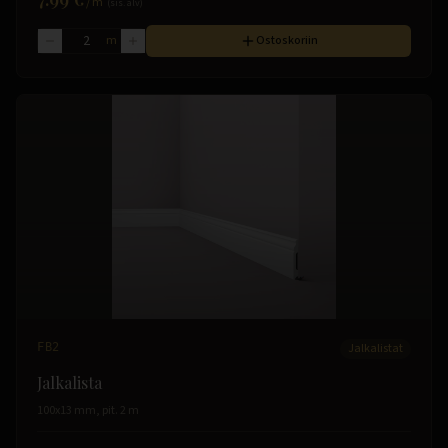
/
m
(sis. alv)
m
Ostoskoriin
FB2
Jalkalistat
Jalkalista
100x13 mm, pit. 2 m