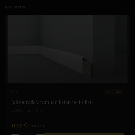
47
tuotetta
CF1
Jalkalistat
Johtouralista/vanhan listan peittolista
110x22 mm, pit. 2 m
11.99 €
/
m
(sis. alv)