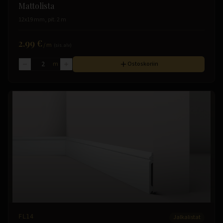
Mattolista
12x19 mm, pit. 2 m
2.99 €
/
m
(sis. alv)
m
Ostoskoriin
FL14
Jalkalistat