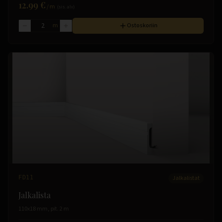
12.99 €
/
m
(sis. alv)
m
Ostoskoriin
FD11
Jalkalistat
Jalkalista
110x18 mm, pit. 2 m