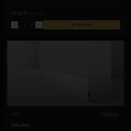
27.99 €
/
m
(sis. alv)
m
Ostoskoriin
FD22
Jalkalistat
Jalkalista