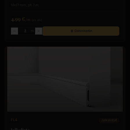
55x17 mm, pit. 2 m
4.99 €
/
m
(sis. alv)
m
Ostoskoriin
FL4
Jalkalistat