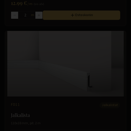
12.99 €
/
m
(sis. alv)
m
Ostoskoriin
FD11
Jalkalistat
Jalkalista
110x18 mm, pit. 2 m