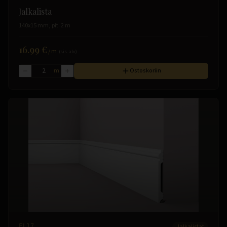
Jalkalista
140x15 mm, pit. 2 m
16.99 €
/
m
(sis. alv)
m
Ostoskoriin
FL17
Jalkalistat