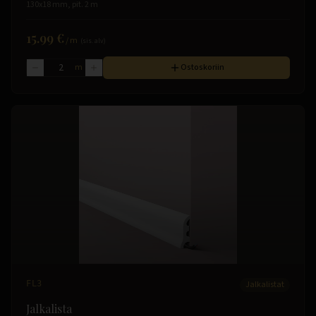
130x18 mm, pit. 2 m
15.99 €
/
m
(sis. alv)
m
Ostoskoriin
FL3
Jalkalistat
Jalkalista