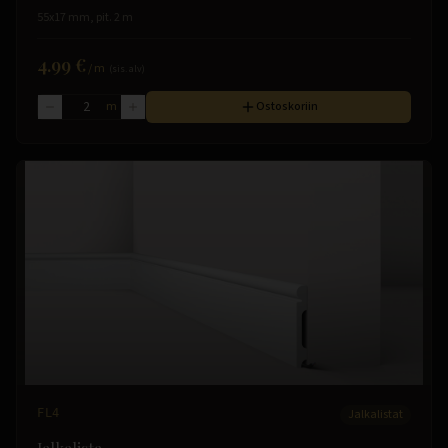
55x17 mm, pit. 2 m
4.99 €
/
m
(sis. alv)
m
Ostoskoriin
FL4
Jalkalistat