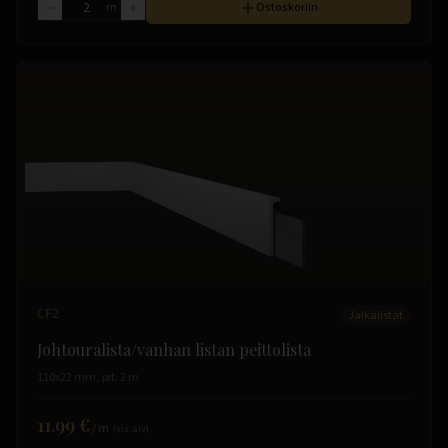
m
Ostoskoriin
CF2
Jalkalistat
Johtouralista/vanhan listan peittolista
110x22 mm, pit. 2 m
11.99 €
/
m
(sis. alv)