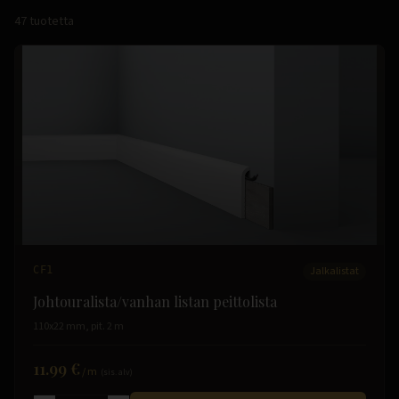
47
tuotetta
CF1
Jalkalistat
Johtouralista/vanhan listan peittolista
110x22 mm, pit. 2 m
11.99 €
/
m
(sis. alv)