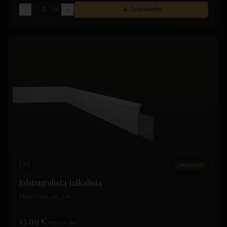
m
Ostoskoriin
CF3
Jalkalistat
Johtouralista/jalkalista
120x22 mm, pit. 2 m
13.99 €
/
m
(sis. alv)