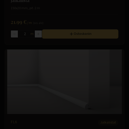
Jalkalista
150x20 mm, pit. 2 m
21.99 €
/
m
(sis. alv)
m
Ostoskoriin
FL6
Jalkalistat