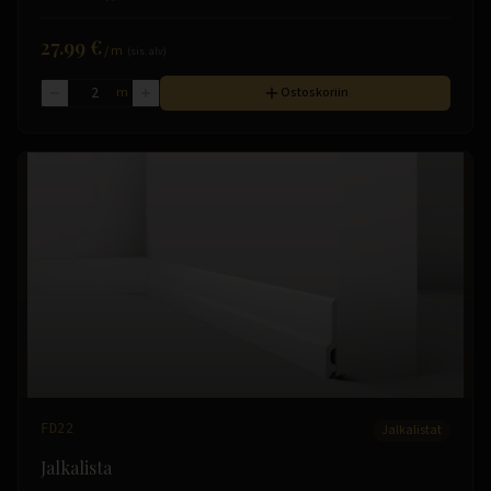
27.99 €
/
m
(sis. alv)
m
Ostoskoriin
FD22
Jalkalistat
Jalkalista