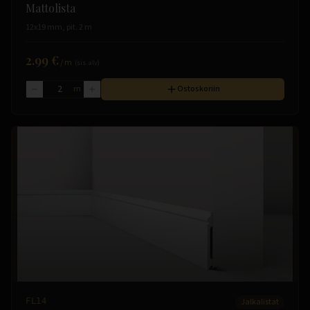
Mattolista
12x19 mm, pit. 2 m
2.99 €
/
m
(sis. alv)
m
Ostoskoriin
FL14
Jalkalistat