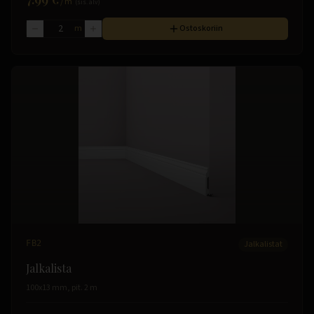
/
m
(sis. alv)
m
Ostoskoriin
FB2
Jalkalistat
Jalkalista
100x13 mm, pit. 2 m