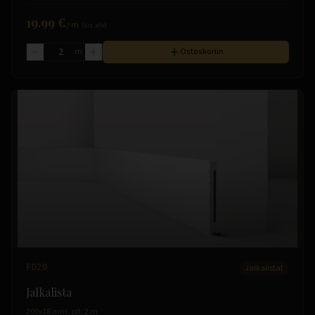
19.99 €
/
m
(sis. alv)
m
Ostoskoriin
FD20
Jalkalistat
Jalkalista
200x18 mm, pit. 2 m