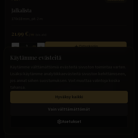
Jalkalista
170x18 mm, pit. 2 m
21.99 €
/
m
(sis. alv)
m
Ostoskoriin
Käytämme evästeitä
Käytämme välttämättömiä evästeitä sivuston toimintaa varten.
Lisäksi käytämme analytiikkaevästeitä sivuston kehittämiseen,
jos annat siihen suostumuksen. Voit muuttaa valintoja koska
tahansa.
Hyväksy kaikki
Vain välttämättömät
Asetukset