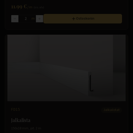
11.99 €
/
m
(sis. alv)
m
Ostoskoriin
FD15
Jalkalistat
Jalkalista
150x18 mm, pit. 2 m