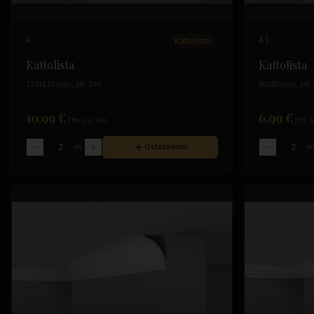
A
Kattolistat
A1
Kattolista
Kattolista
110x110 mm, pit. 2 m
80x80 mm, pit.
10.99 €
6.99 €
/
m
/
m
(sis. alv)
(
m
Ostoskoriin