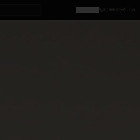
Ostoskori
010 505 2020
Lahti