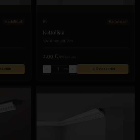
Kattolistat
B5
Kattolistat
Kattolista
50x50 mm, pit. 2 m
2.99 €
/
m
(sis. alv)
skoriin
m
Ostoskoriin