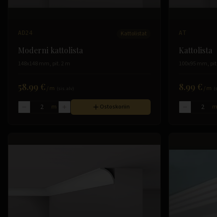
AD24
Kattolistat
AT
Moderni kattolista
Kattolista
148x148 mm, pit. 2 m
100x95 mm, pit
58.99 €
8.99 €
/
m
/
m
(sis. alv)
(
m
Ostoskoriin