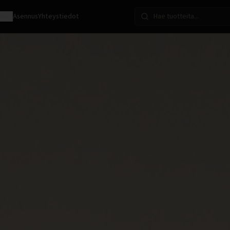
ota
Asennus
Yhteystiedot