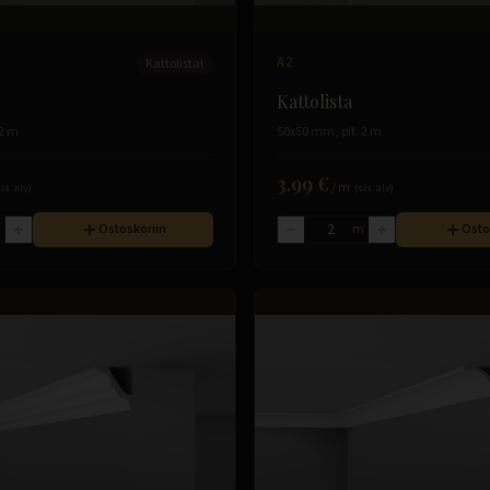
Kattolistat
A2
Kattolista
 2 m
50x50 mm, pit. 2 m
3.99 €
/
m
sis. alv)
(sis. alv)
m
Ostoskoriin
m
Osto