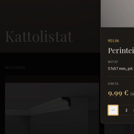
Kattolistat
MD106
Perintei
MITAT
68
tuotetta
57x57 mm, pit.
HINTA
9.99 €
(s