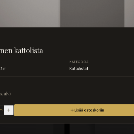
nen kattolista
KATEGORIA
 2 m
Kattolistat
is. alv)
Lisää ostoskoriin
m