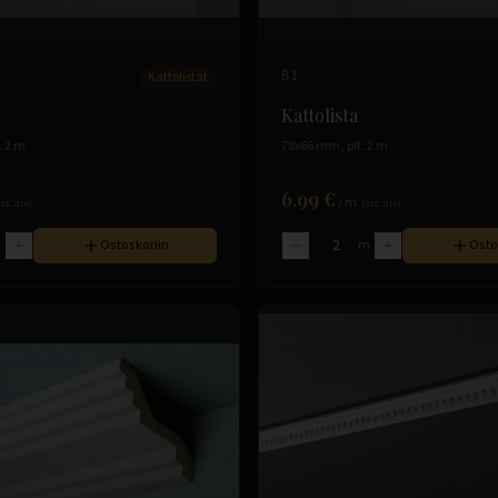
Kattolistat
B1
Kattolista
. 2 m
78x66 mm, pit. 2 m
6.99 €
/
m
sis. alv)
(sis. alv)
m
Ostoskoriin
m
Osto