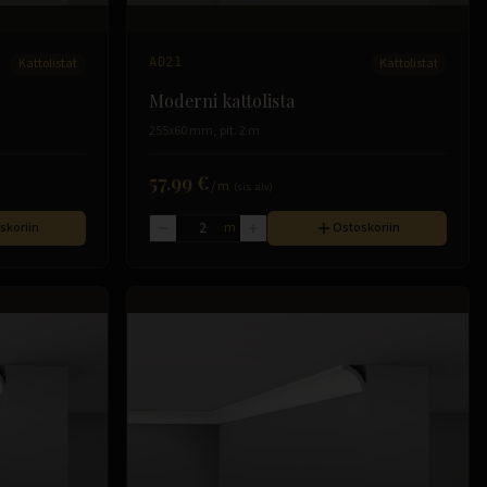
Kattolistat
AD21
Kattolistat
Moderni kattolista
255x60 mm, pit. 2 m
57.99 €
/
m
(sis. alv)
skoriin
m
Ostoskoriin