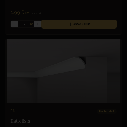
2.99 €
/
m
(sis. alv)
m
Ostoskoriin
B8
Kattolistat
Kattolista