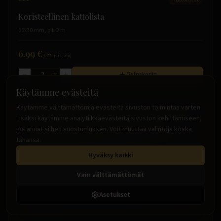
Koristeellinen kattolista
65x30 mm, pit. 2 m
6.99 €
/
m
(sis. alv)
m
Ostoskoriin
Käytämme evästeitä
Käytämme välttämättömiä evästeitä sivuston toimintaa varten.
Lisäksi käytämme analytiikkaevästeitä sivuston kehittämiseen,
jos annat siihen suostumuksen. Voit muuttaa valintoja koska
tahansa.
Hyväksy kaikki
Vain välttämättömät
Asetukset