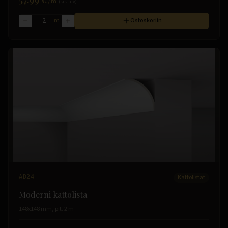
/
m
(sis. alv)
m
Ostoskoriin
AD24
Kattolistat
Moderni kattolista
148x148 mm, pit. 2 m