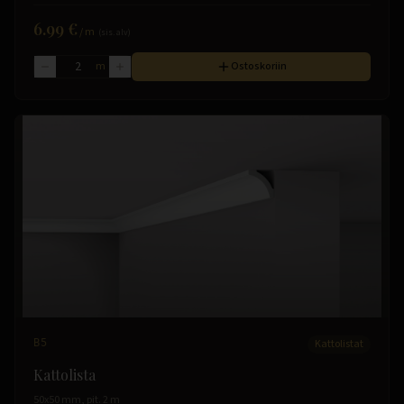
6.99 €
/
m
(sis. alv)
m
Ostoskoriin
B5
Kattolistat
Kattolista
50x50 mm, pit. 2 m