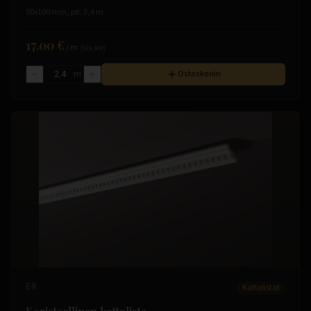
50x100 mm, pit. 2,4 m
17.00 €
/
m
(sis. alv)
m
Ostoskoriin
E9
Kattolistat