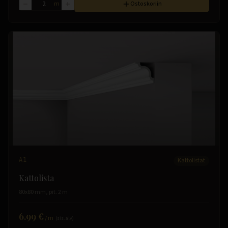
m
Ostoskoriin
A1
Kattolistat
Kattolista
80x80 mm, pit. 2 m
6.99 €
/
m
(sis. alv)