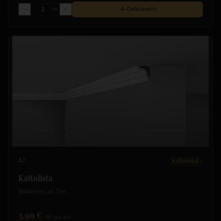
m
Ostoskoriin
A2
Kattolistat
Kattolista
50x50 mm, pit. 2 m
3.99 €
/
m
(sis. alv)