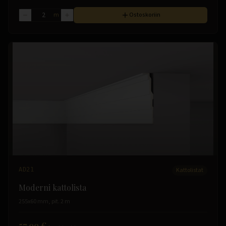
m
Ostoskoriin
AD21
Kattolistat
Moderni kattolista
255x60 mm, pit. 2 m
57.99 €