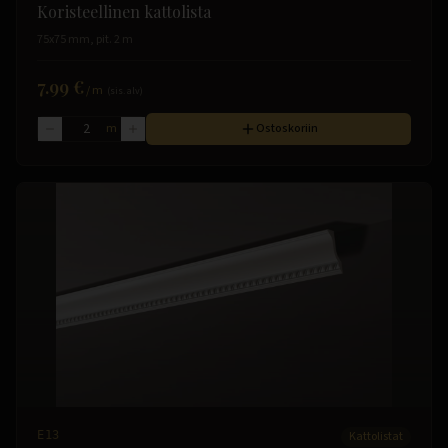
Koristeellinen kattolista
75x75 mm, pit. 2 m
7.99 €
/
m
(sis. alv)
m
Ostoskoriin
E13
Kattolistat