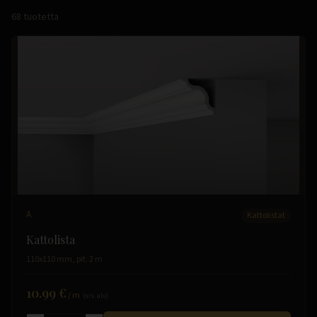
68
tuotetta
A
Kattolistat
Kattolista
110x110 mm, pit. 2 m
10.99 €
/
m
(sis. alv)