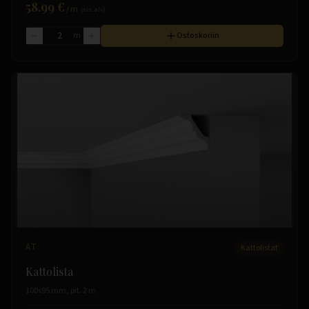
58.99 €
/
m
(sis. alv)
m
Ostoskoriin
AT
Kattolistat
Kattolista
100x95 mm, pit. 2 m