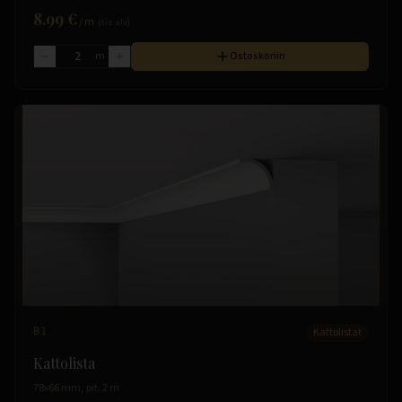
8.99 €
/
m
(sis. alv)
m
Ostoskoriin
B1
Kattolistat
Kattolista
78x66 mm, pit. 2 m