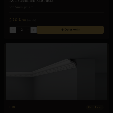
Koristeellinen kattolista
55x55 mm, pit. 2 m
5.20 €
/
m
(sis. alv)
m
Ostoskoriin
E10
Kattolistat