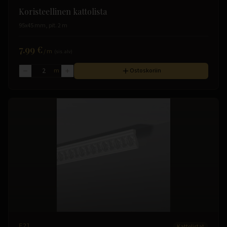
Koristeellinen kattolista
95x45 mm, pit. 2 m
7.99 €
/
m
(sis. alv)
m
Ostoskoriin
E21
Kattolistat