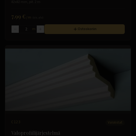
82x82 mm, pit. 2 m
7.99 €
/
m
(sis. alv)
m
Ostoskoriin
C123
Valolistat
Valoprofiilijärjestelmä