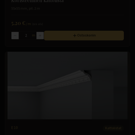
Koristeellinen kattolista
55x55 mm, pit. 2 m
5.20 €
/
m
(sis. alv)
m
Ostoskoriin
E10
Kattolistat