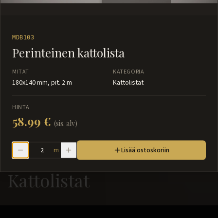
MDB103
Perinteinen kattolista
MITAT
KATEGORIA
180x140 mm, pit. 2 m
Kattolistat
HINTA
58.99 €
(sis. alv)
Lisää ostoskoriin
m
Kattolistat