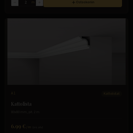
m
Ostoskoriin
A1
Kattolistat
Kattolista
80x80 mm, pit. 2 m
6.99 €
/
m
(sis. alv)