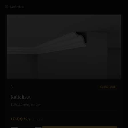
68
tuotetta
A
Kattolistat
Kattolista
110x110 mm, pit. 2 m
10.99 €
/
m
(sis. alv)