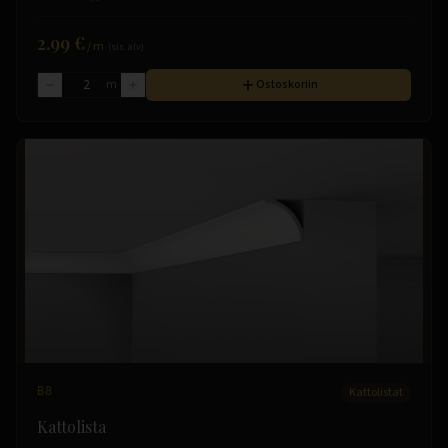
2.99 €
/
m
(sis. alv)
m
Ostoskoriin
B8
Kattolistat
Kattolista