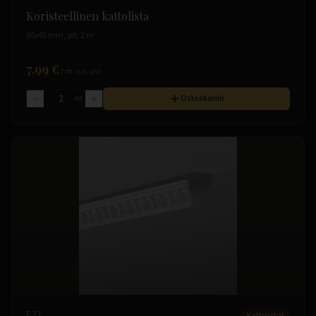
Koristeellinen kattolista
95x45 mm, pit. 2 m
7.99 €
/
m
(sis. alv)
m
Ostoskoriin
E21
Kattolistat