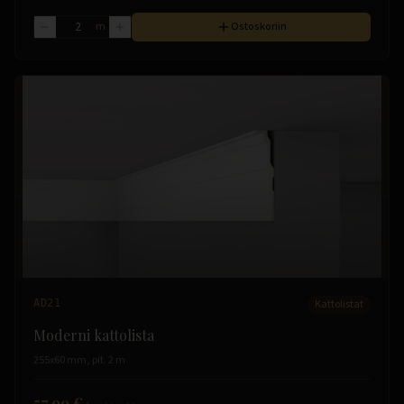
m
Ostoskoriin
AD21
Kattolistat
Moderni kattolista
255x60 mm, pit. 2 m
57.99 €