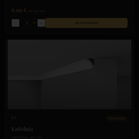
6.99 €
/
m
(sis. alv)
m
Ostoskoriin
B5
Kattolistat
Kattolista
50x50 mm, pit. 2 m