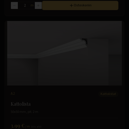
m
Ostoskoriin
A2
Kattolistat
Kattolista
50x50 mm, pit. 2 m
3.99 €
/
m
(sis. alv)