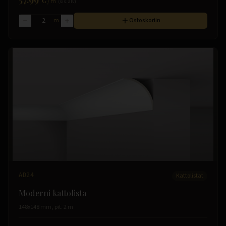
/
m
(sis. alv)
m
Ostoskoriin
AD24
Kattolistat
Moderni kattolista
148x148 mm, pit. 2 m