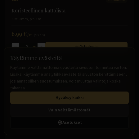
Koristeellinen kattolista
65x30 mm, pit. 2 m
6.99 €
/
m
(sis. alv)
m
Ostoskoriin
Käytämme evästeitä
Käytämme välttämättömiä evästeitä sivuston toimintaa varten.
Lisäksi käytämme analytiikkaevästeitä sivuston kehittämiseen,
jos annat siihen suostumuksen. Voit muuttaa valintoja koska
tahansa.
Hyväksy kaikki
Vain välttämättömät
Asetukset