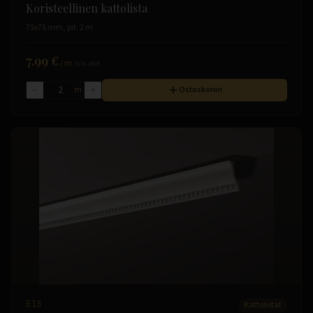
Koristeellinen kattolista
75x75 mm, pit. 2 m
7.99 €
/
m
(sis. alv)
m
Ostoskoriin
E13
Kattolistat