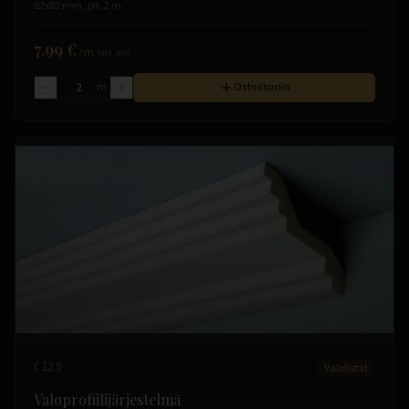
82x82 mm, pit. 2 m
7.99 €
/
m
(sis. alv)
m
Ostoskoriin
C123
Valolistat
Valoprofiilijärjestelmä