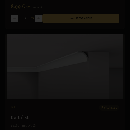
8.99 €
/
m
(sis. alv)
m
Ostoskoriin
B1
Kattolistat
Kattolista
78x66 mm, pit. 2 m