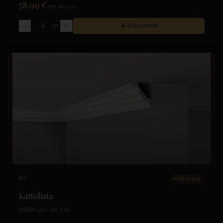
58.99 €
/
m
(sis. alv)
m
Ostoskoriin
AT
Kattolistat
Kattolista
100x95 mm, pit. 2 m