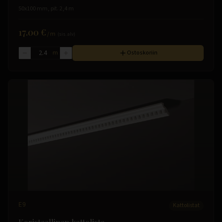
50x100 mm, pit. 2,4 m
17.00 €
/
m
(sis. alv)
m
Ostoskoriin
E9
Kattolistat