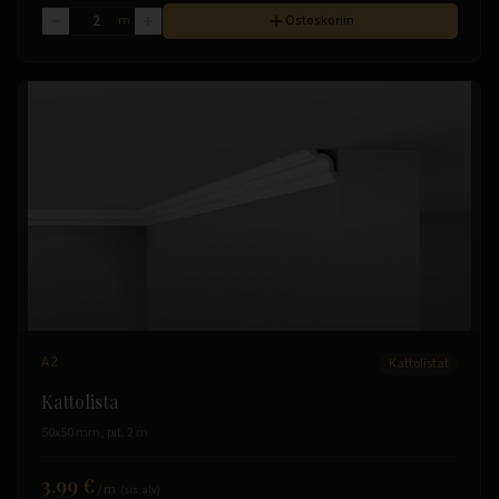
m
Ostoskoriin
A2
Kattolistat
Kattolista
50x50 mm, pit. 2 m
3.99 €
/
m
(sis. alv)