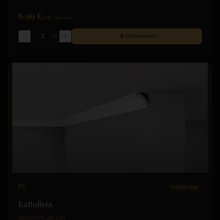
6.99 €
/
m
(sis. alv)
m
Ostoskoriin
B5
Kattolistat
Kattolista
50x50 mm, pit. 2 m