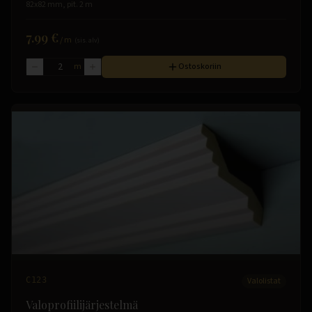
82x82 mm, pit. 2 m
7.99 €
/
m
(sis. alv)
m
Ostoskoriin
C123
Valolistat
Valoprofiilijärjestelmä