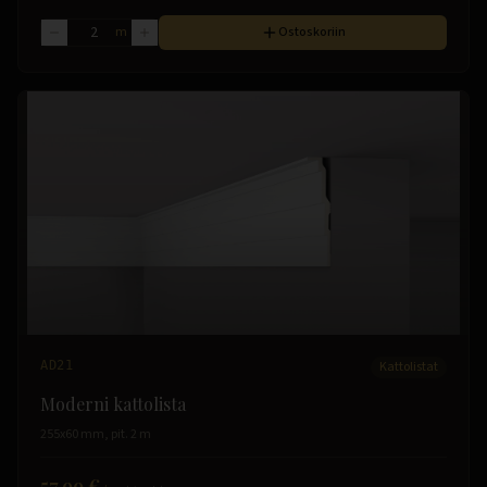
m
Ostoskoriin
AD21
Kattolistat
Moderni kattolista
255x60 mm, pit. 2 m
57.99 €