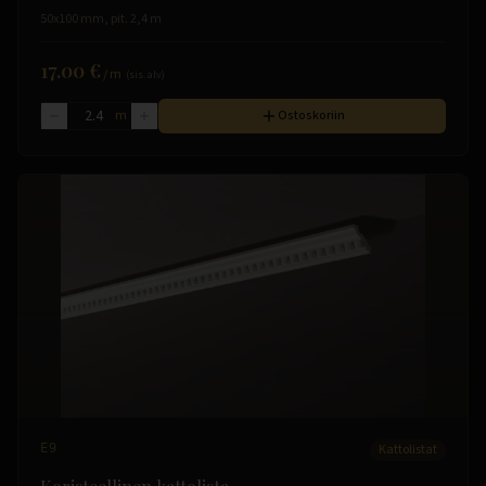
50x100 mm, pit. 2,4 m
17.00 €
/
m
(sis. alv)
m
Ostoskoriin
E9
Kattolistat