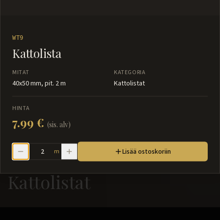
WT9
Kattolista
MITAT
KATEGORIA
40x50 mm, pit. 2 m
Kattolistat
HINTA
7.99 €
(sis. alv)
Lisää ostoskoriin
m
Kattolistat