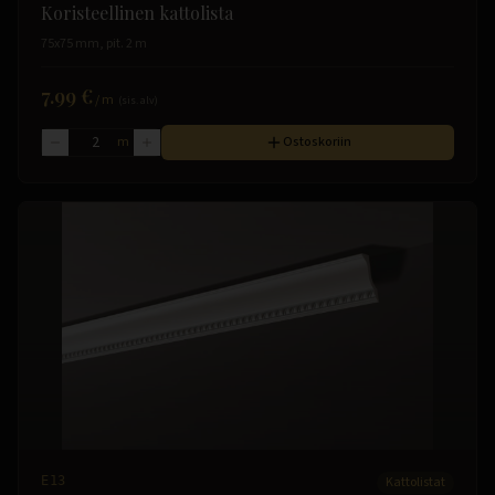
Koristeellinen kattolista
75x75 mm, pit. 2 m
7.99 €
/
m
(sis. alv)
m
Ostoskoriin
E13
Kattolistat