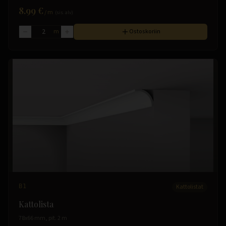
8.99 €
/
m
(sis. alv)
m
Ostoskoriin
B1
Kattolistat
Kattolista
78x66 mm, pit. 2 m