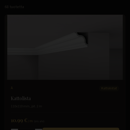
68
tuotetta
A
Kattolistat
Kattolista
110x110 mm, pit. 2 m
10.99 €
/
m
(sis. alv)