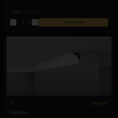
2.99 €
/
m
(sis. alv)
m
Ostoskoriin
B8
Kattolistat
Kattolista