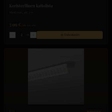
Koristeellinen kattolista
95x45 mm, pit. 2 m
7.99 €
/
m
(sis. alv)
m
Ostoskoriin
E21
Kattolistat