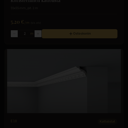
Koristeellinen kattolista
55x55 mm, pit. 2 m
5.20 €
/
m
(sis. alv)
m
Ostoskoriin
E10
Kattolistat