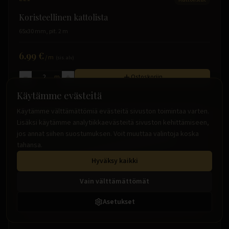
Koristeellinen kattolista
65x30 mm, pit. 2 m
6.99 €
/
m
(sis. alv)
m
Ostoskoriin
Käytämme evästeitä
Käytämme välttämättömiä evästeitä sivuston toimintaa varten.
Lisäksi käytämme analytiikkaevästeitä sivuston kehittämiseen,
jos annat siihen suostumuksen. Voit muuttaa valintoja koska
tahansa.
Hyväksy kaikki
Vain välttämättömät
Asetukset