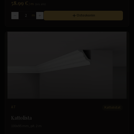
58.99 €
/
m
(sis. alv)
m
Ostoskoriin
AT
Kattolistat
Kattolista
100x95 mm, pit. 2 m