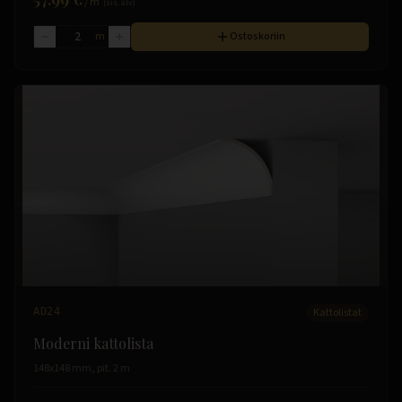
/
m
(sis. alv)
m
Ostoskoriin
AD24
Kattolistat
Moderni kattolista
148x148 mm, pit. 2 m