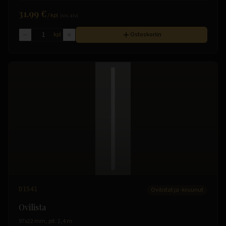
31.99 €
/
kpl
(sis. alv)
kpl
Ostoskoriin
D1541
Ovilistat ja -kruunut
Ovilista
97x22 mm, pit. 2,4 m