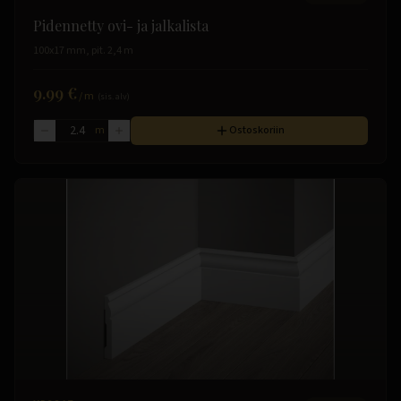
Pidennetty ovi- ja jalkalista
100x17 mm, pit. 2,4 m
9.99 €
/
m
(sis. alv)
m
Ostoskoriin