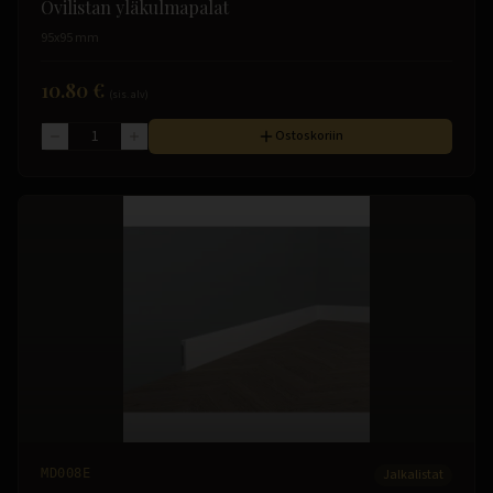
Ovilistan yläkulmapalat
95x95 mm
10.80 €
(sis. alv)
Ostoskoriin
MD008E
Jalkalistat