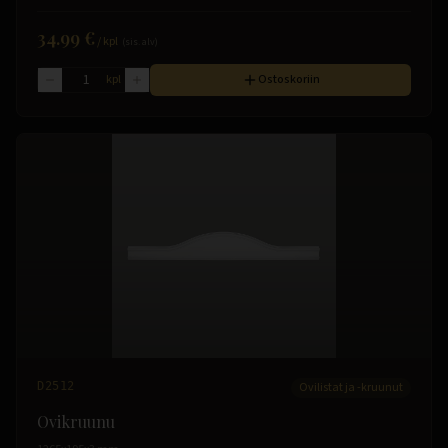
34.99 €
/
kpl
(sis. alv)
kpl
Ostoskoriin
D2512
Ovilistat ja -kruunut
Ovikruunu