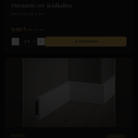
Pidennetty ovi- ja jalkalista
80x17 mm, pit. 2,4 m
9.99 €
/
m
(sis. alv)
m
Ostoskoriin
MD009E
Jalkalistat