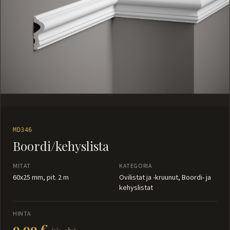
MD346
Boordi/kehyslista
MITAT
KATEGORIA
60x25 mm, pit. 2 m
Ovilistat ja -kruunut, Boordi- ja
kehyslistat
Ovilistat ja -kruunut
HINTA
9.99 €