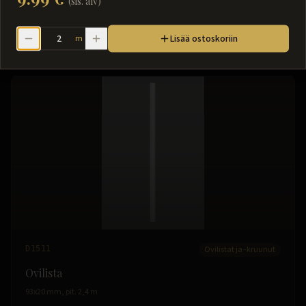
(sis. alv)
Lisää ostoskoriin
m
17
tuotetta
D1511
Ovilistat ja -kruunut
Ovilista
93x20 mm, pit. 2,4 m