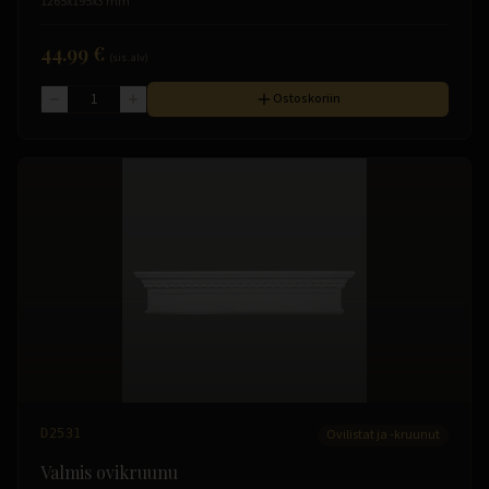
1265x195x3 mm
44.99 €
(sis. alv)
Ostoskoriin
D2531
Ovilistat ja -kruunut
Valmis ovikruunu