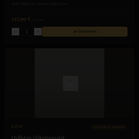
124/110x25 cm, paksuus 8,8/2,5 cm
125.99 €
(sis. alv)
Ostoskoriin
D3542
Ovilistat ja -kruunut
Ovilistan yläkulmapalat