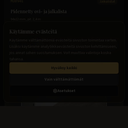
MD094E
Jalkalistat
Pidennetty ovi- ja jalkalista
94x12 mm, pit. 2,4 m
Käytämme evästeitä
8.99 €
/
m
(sis. alv)
Käytämme välttämättömiä evästeitä sivuston toimintaa varten.
m
Ostoskoriin
Lisäksi käytämme analytiikkaevästeitä sivuston kehittämiseen,
jos annat siihen suostumuksen. Voit muuttaa valintoja koska
tahansa.
Hyväksy kaikki
Vain välttämättömät
Asetukset