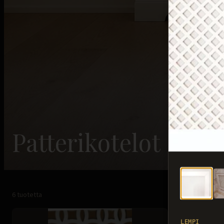
Patterikotelot
6
tuotetta
LEMPI