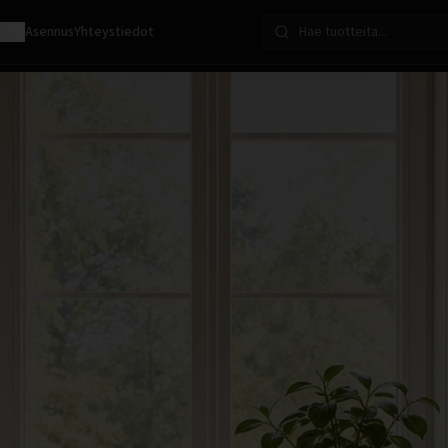
ota
Asennus
Yhteystiedot