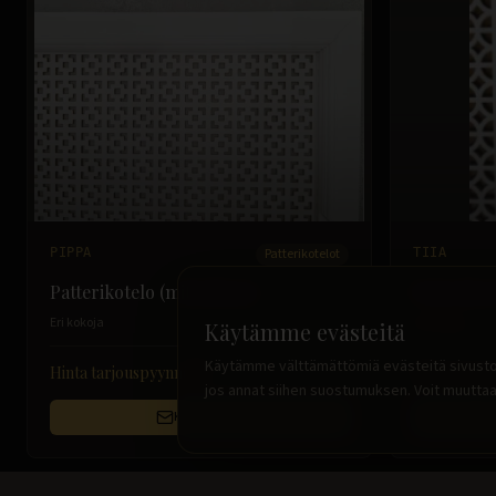
PIPPA
Patterikotelot
TIIA
Patterikotelo (mittatilaus)
Patterikot
Eri kokoja
Eri kokoja
Käytämme evästeitä
Käytämme välttämättömiä evästeitä sivuston
Hinta tarjouspyynnöllä
Hinta tarjo
jos annat siihen suostumuksen. Voit muuttaa
Kysy hintaa