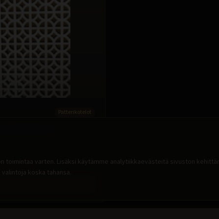
Patterikotelot
elo (mittatilaus)
 toimintaa varten. Lisäksi käytämme analytiikkaevästeitä sivuston kehitt
uspyynnöllä
 valintoja koska tahansa.
Kysy hintaa