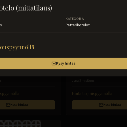
otelo (mittatilaus)
KATEGORIA
us
Patterikotelot
jouspyynnöllä
Kysy hintaa
Patterikotelot
LINA
elo (mittatilaus)
Patterikotelo (mittatilaus)
s
Jopa 3 m pituus
uspyynnöllä
Hinta tarjouspyynnöllä
Kysy hintaa
Kysy hintaa