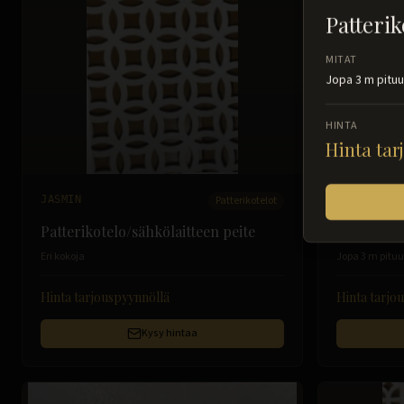
Patterik
MITAT
Jopa 3 m pitu
HINTA
Hinta tar
JASMIN
Patterikotelot
LEMPI
Patterikotelo/sähkölaitteen peite
Patterikot
Eri kokoja
Jopa 3 m pituu
Hinta tarjouspyynnöllä
Hinta tarjo
Kysy hintaa