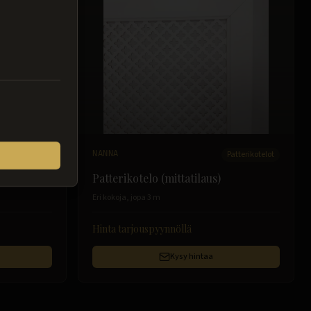
Patterikotelot
NANNA
Patterikotelot
Patterikotelo (mittatilaus)
Eri kokoja, jopa 3 m
Hinta tarjouspyynnöllä
Kysy hintaa