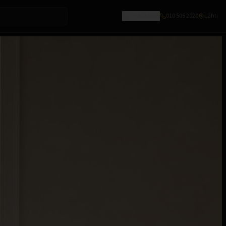
Ostoskori
010 505 2020
Lahti