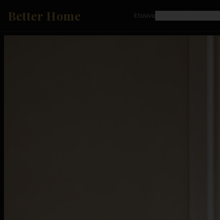
Better Home
Etusivu
Tuotteet
Inspiraati