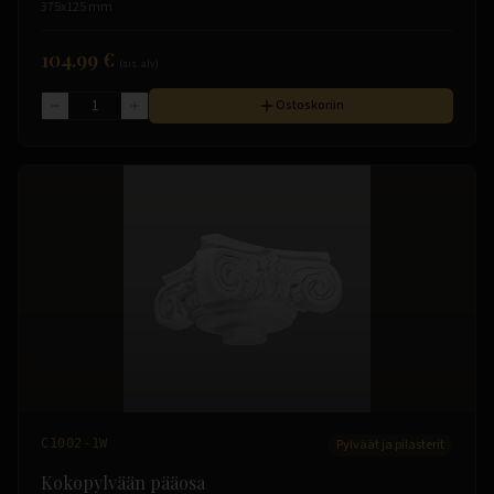
375x125 mm
104.99 €
(sis. alv)
Ostoskoriin
C1002-1W
Pylväät ja pilasterit
Kokopylvään pääosa