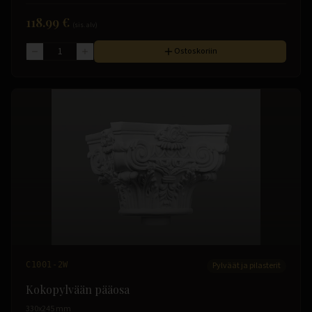
118.99 €
(sis. alv)
Ostoskoriin
C1001-2W
Pylväät ja pilasterit
Kokopylvään pääosa
330x245 mm