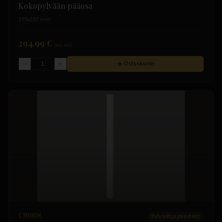
Kokopylvään pääosa
375x257 mm
294.99 €
(sis. alv)
Ostoskoriin
C3000H
Pylväät ja pilasterit