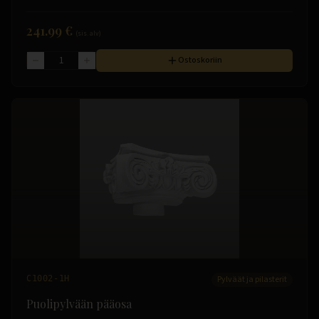
241.99 €
(sis. alv)
Ostoskoriin
C1002-1H
Pylväät ja pilasterit
Puolipylvään pääosa