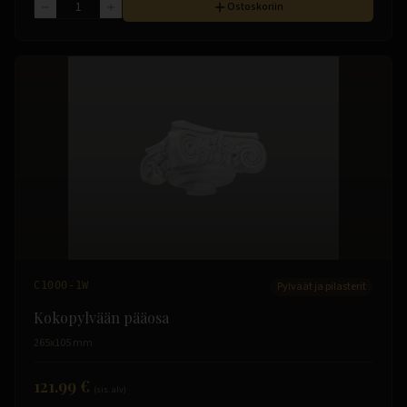
Ostoskoriin
C1000-1W
Pylväät ja pilasterit
Kokopylvään pääosa
265x105 mm
121.99 €
(sis. alv)