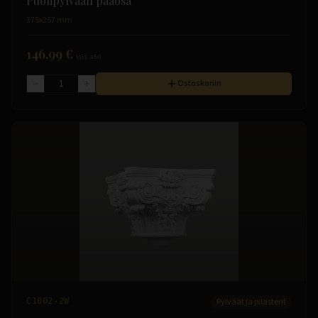
Puolipylvään pääosa
375x257 mm
146.99 €
(sis. alv)
Ostoskoriin
C1002-2W
Pylväät ja pilasterit