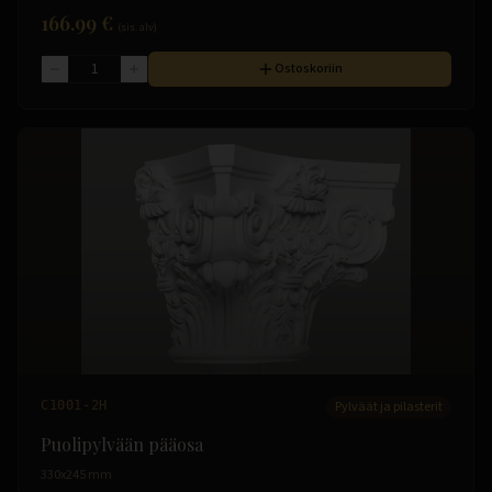
166.99 €
(sis. alv)
Ostoskoriin
C1001-2H
Pylväät ja pilasterit
Puolipylvään pääosa
330x245 mm