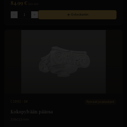
84.99 €
(sis. alv)
Ostoskoriin
C1001-1W
Pylväät ja pilasterit
Kokopylvään pääosa
330x115 mm