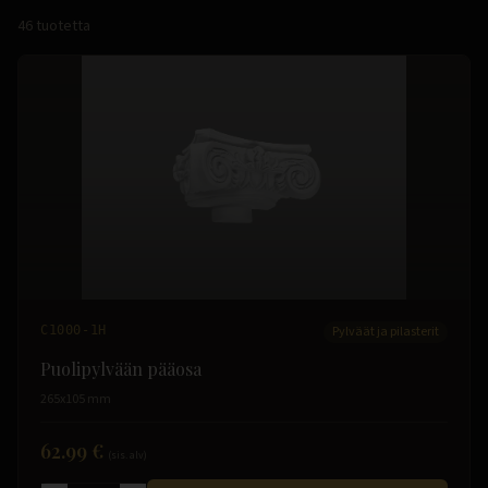
46
tuotetta
C1000-1H
Pylväät ja pilasterit
Puolipylvään pääosa
265x105 mm
62.99 €
(sis. alv)