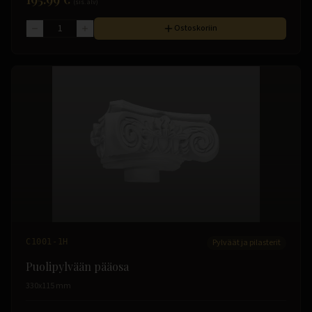
(sis. alv)
Ostoskoriin
C1001-1H
Pylväät ja pilasterit
Puolipylvään pääosa
330x115 mm