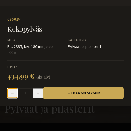
C3001W
Kokopylväs
MITAT
KATEGORIA
Pit. 2395, lev. 180 mm, sisäm.
Pylväät ja pilasterit
100 mm
HINTA
434.99 €
(sis. alv)
Lisää ostoskoriin
Pylväät ja pilasterit