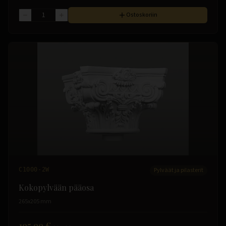
Ostoskoriin
C1000-2W
Pylväät ja pilasterit
Kokopylvään pääosa
265x205 mm
195.99 €