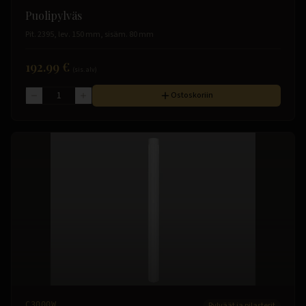
Puolipylväs
Pit. 2395, lev. 150 mm, sisäm. 80 mm
192.99 €
(sis. alv)
Ostoskoriin
C3000W
Pylväät ja pilasterit