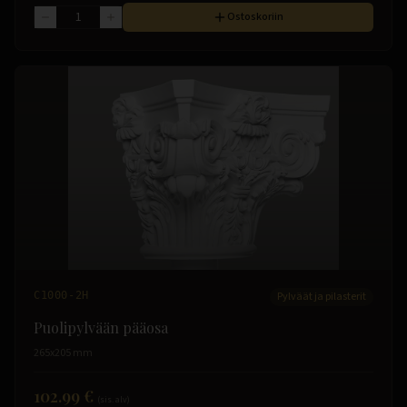
Ostoskoriin
C1000-2H
Pylväät ja pilasterit
Puolipylvään pääosa
265x205 mm
102.99 €
(sis. alv)