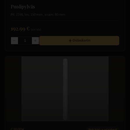
Puolipylväs
Pit. 2395, lev. 150 mm, sisäm. 80 mm
192.99 €
(sis. alv)
Ostoskoriin
C3000W
Pylväät ja pilasterit