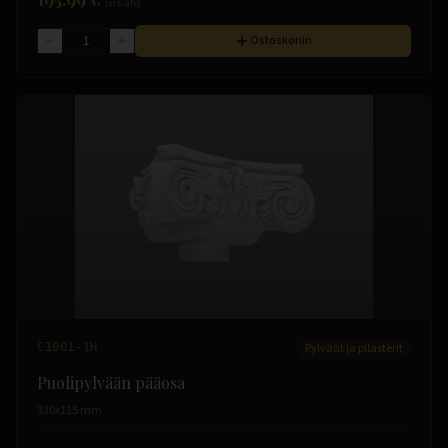
(sis. alv)
Ostoskoriin
C1001-1H
Pylväät ja pilasterit
Puolipylvään pääosa
330x115 mm