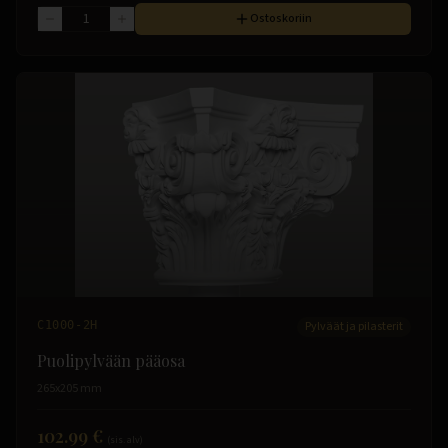
Ostoskoriin
C1000-2H
Pylväät ja pilasterit
Puolipylvään pääosa
265x205 mm
102.99 €
(sis. alv)