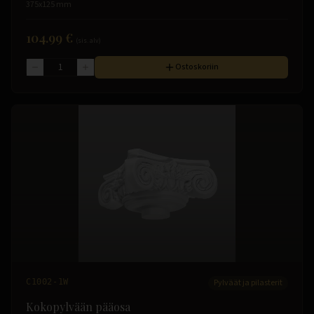
375x125 mm
104.99 €
(sis. alv)
Ostoskoriin
C1002-1W
Pylväät ja pilasterit
Kokopylvään pääosa