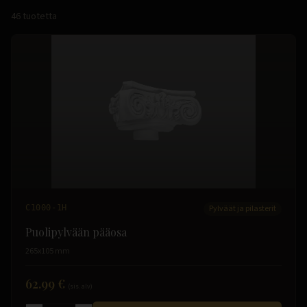
46
tuotetta
C1000-1H
Pylväät ja pilasterit
Puolipylvään pääosa
265x105 mm
62.99 €
(sis. alv)