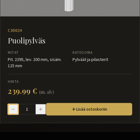
C3002H
Puolipylväs
MITAT
KATEGORIA
Pit. 2395, lev. 200 mm, sisäm.
Pylväät ja pilasterit
125 mm
HINTA
239.99 €
(sis. alv)
Lisää ostoskoriin
Pylväät ja pilasterit