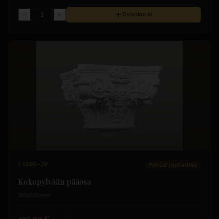
Ostoskoriin
C1000-2W
Pylväät ja pilasterit
Kokopylvään pääosa
265x205 mm
195.99 €