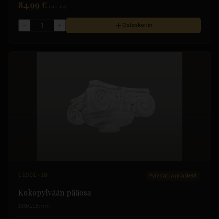
84.99 €
(sis. alv)
Ostoskoriin
C1001-1W
Pylväät ja pilasterit
Kokopylvään pääosa
330x115 mm