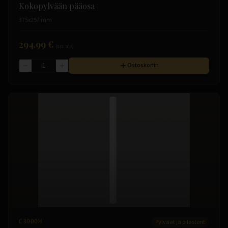
Kokopylvään pääosa
375x257 mm
294.99 €
(sis. alv)
Ostoskoriin
C3000H
Pylväät ja pilasterit