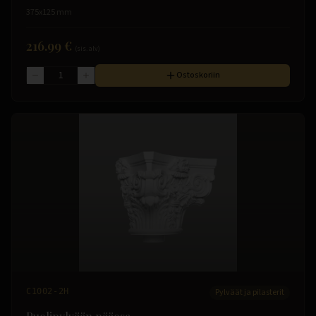
375x125 mm
216.99 €
(sis. alv)
Ostoskoriin
C1002-2H
Pylväät ja pilasterit