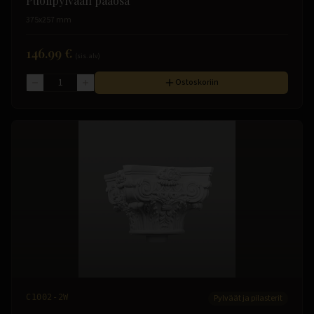
Puolipylvään pääosa
375x257 mm
146.99 €
(sis. alv)
Ostoskoriin
C1002-2W
Pylväät ja pilasterit