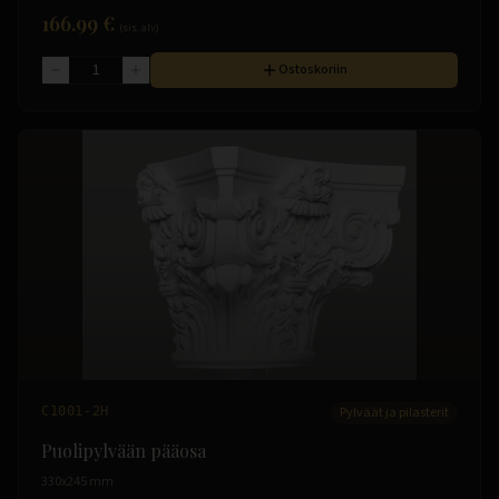
166.99 €
(sis. alv)
Ostoskoriin
C1001-2H
Pylväät ja pilasterit
Puolipylvään pääosa
330x245 mm