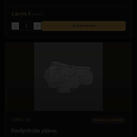
241.99 €
(sis. alv)
Ostoskoriin
C1002-1H
Pylväät ja pilasterit
Puolipylvään pääosa