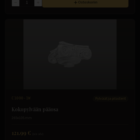
Ostoskoriin
C1000-1W
Pylväät ja pilasterit
Kokopylvään pääosa
265x105 mm
121.99 €
(sis. alv)