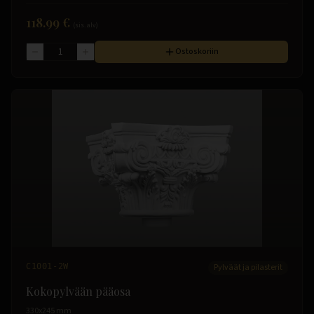
118.99 €
(sis. alv)
Ostoskoriin
C1001-2W
Pylväät ja pilasterit
Kokopylvään pääosa
330x245 mm