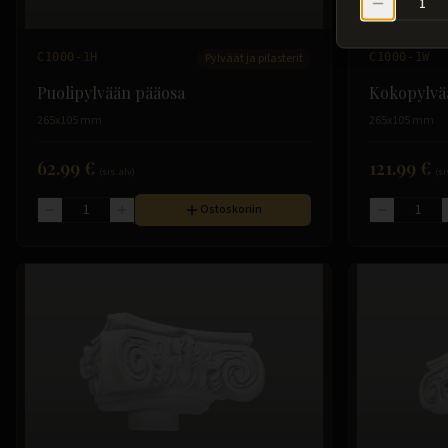
C1000-1H
Pylväät ja pilasterit
C1000-1W
Puolipylvään pääosa
Kokopylvä
265x105 mm
265x105 mm
62.99 €
121.99 €
(sis. alv)
(si
Ostoskoriin