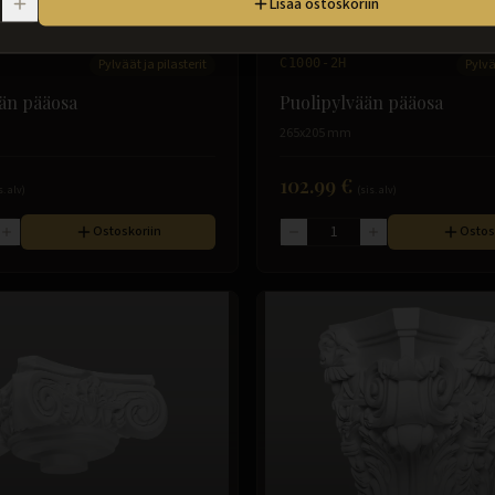
Lisää ostoskoriin
Pylväät ja pilasterit
C1000-2H
Pylvä
än pääosa
Puolipylvään pääosa
265x205 mm
102.99 €
s. alv)
(sis. alv)
Ostoskoriin
Ostos