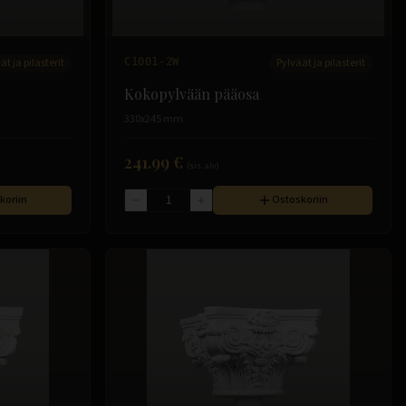
ät ja pilasterit
C1001-2W
Pylväät ja pilasterit
Kokopylvään pääosa
330x245 mm
241.99 €
(sis. alv)
koriin
Ostoskoriin