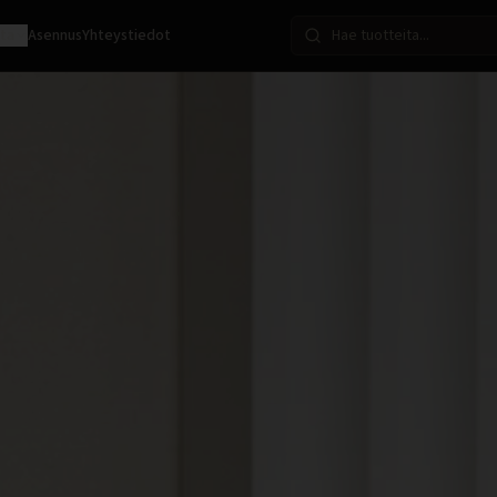
ota
Asennus
Yhteystiedot