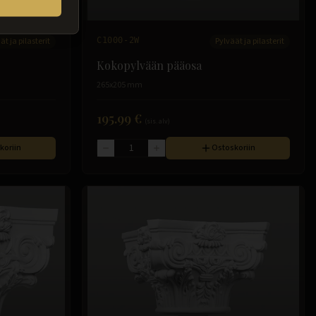
ät ja pilasterit
C1000-2W
Pylväät ja pilasterit
Kokopylvään pääosa
265x205 mm
195.99 €
(sis. alv)
koriin
Ostoskoriin