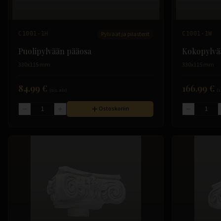
C1001-1H
Pylväät ja pilasterit
C1001-1W
Puolipylvään pääosa
Kokopylvä
330x115 mm
330x115 mm
84.99 €
166.99 €
(sis. alv)
(s
Ostoskoriin