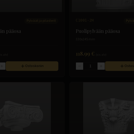
Pylväät ja pilasterit
C1001-2H
Pylvä
än pääosa
Puolipylvään pääosa
330x245 mm
118.99 €
is. alv)
(sis. alv)
Ostoskoriin
Ostos