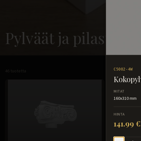
Pylväät ja pilasterit
C5002-4W
46
tuotetta
Kokopyl
MITAT
160x310 mm
HINTA
141.99 €