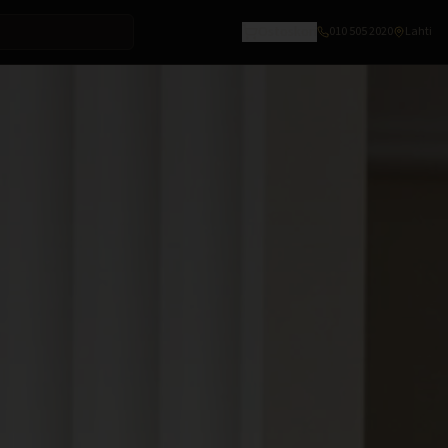
Ostoskori
010 505 2020
Lahti