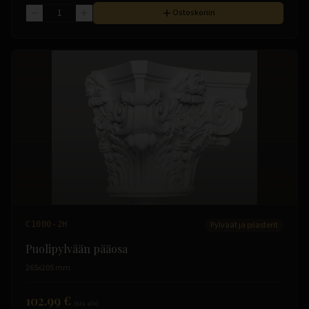
Ostoskoriin
C1000-2H
Pylväät ja pilasterit
Puolipylvään pääosa
265x205 mm
102.99 €
(sis. alv)