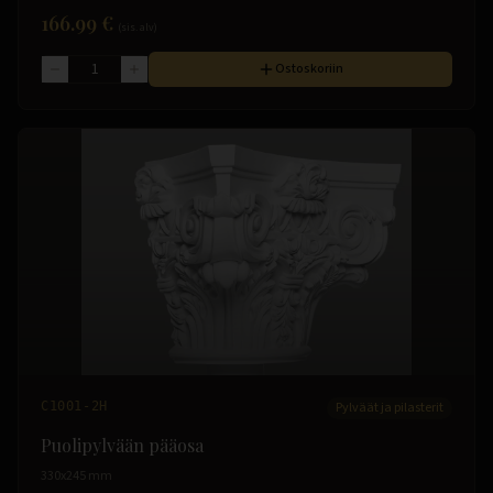
166.99 €
(sis. alv)
Ostoskoriin
C1001-2H
Pylväät ja pilasterit
Puolipylvään pääosa
330x245 mm