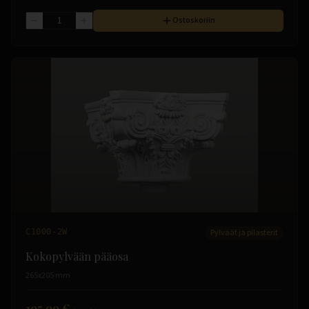
Ostoskoriin
C1000-2W
Pylväät ja pilasterit
Kokopylvään pääosa
265x205 mm
195.99 €