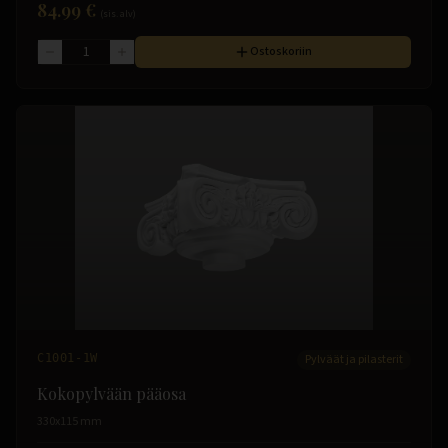
84.99 €
(sis. alv)
Ostoskoriin
C1001-1W
Pylväät ja pilasterit
Kokopylvään pääosa
330x115 mm