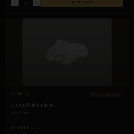
Ostoskoriin
C1000-1W
Pylväät ja pilasterit
Kokopylvään pääosa
265x105 mm
121.99 €
(sis. alv)