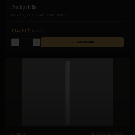
Puolipylväs
Pit. 2395, lev. 150 mm, sisäm. 80 mm
192.99 €
(sis. alv)
Ostoskoriin
C3000W
Pylväät ja pilasterit