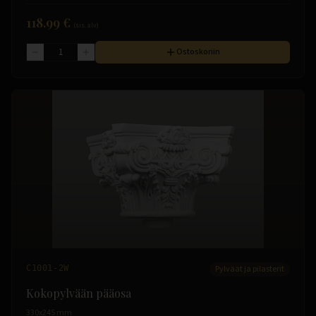
118.99 €
(sis. alv)
Ostoskoriin
C1001-2W
Pylväät ja pilasterit
Kokopylvään pääosa
330x245 mm