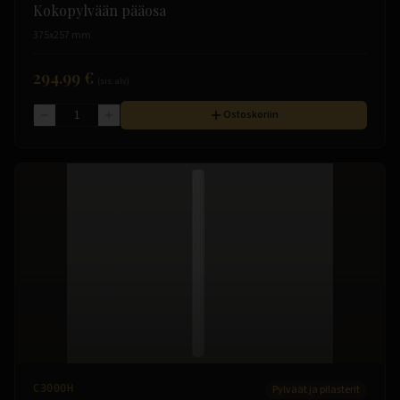
Kokopylvään pääosa
375x257 mm
294.99 €
(sis. alv)
Ostoskoriin
C3000H
Pylväät ja pilasterit