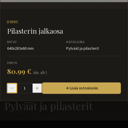
D3003
Pilasterin jalkaosa
MITAT
KATEGORIA
640x283x60 mm
Pylväät ja pilasterit
HINTA
80.99 €
(sis. alv)
Lisää ostoskoriin
Pylväät ja pilasterit