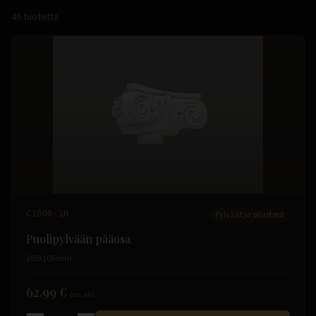
46
tuotetta
C1000-1H
Pylväät ja pilasterit
Puolipylvään pääosa
265x105 mm
62.99 €
(sis. alv)