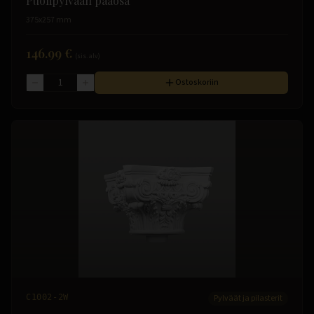
Puolipylvään pääosa
375x257 mm
146.99 €
(sis. alv)
Ostoskoriin
C1002-2W
Pylväät ja pilasterit