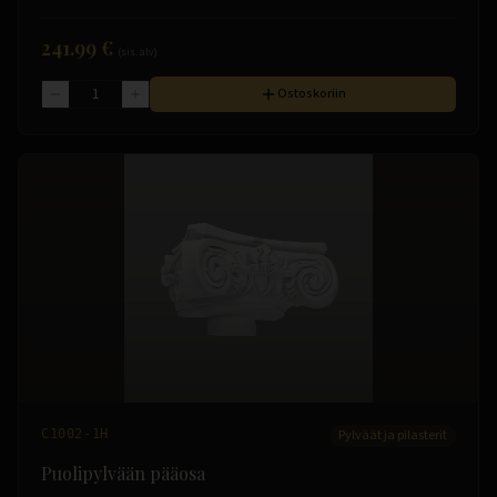
241.99 €
(sis. alv)
Ostoskoriin
C1002-1H
Pylväät ja pilasterit
Puolipylvään pääosa