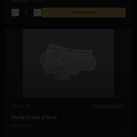
(sis. alv)
Ostoskoriin
C1001-1H
Pylväät ja pilasterit
Puolipylvään pääosa
330x115 mm