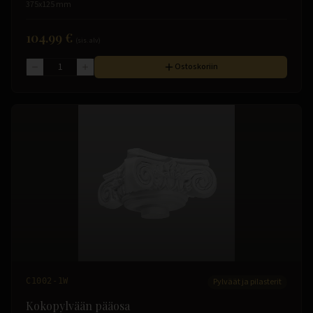
375x125 mm
104.99 €
(sis. alv)
Ostoskoriin
C1002-1W
Pylväät ja pilasterit
Kokopylvään pääosa