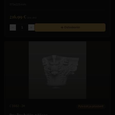
375x125 mm
216.99 €
(sis. alv)
Ostoskoriin
C1002-2H
Pylväät ja pilasterit