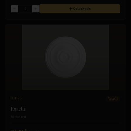
Ostoskoriin
B3025
Rosetit
Rosetti
52,6x4 cm
59.99 €