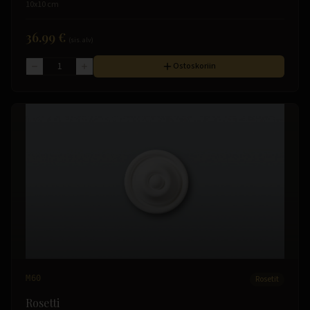
10x10 cm
36.99 €
(sis. alv)
Ostoskoriin
M60
Rosetit
Rosetti