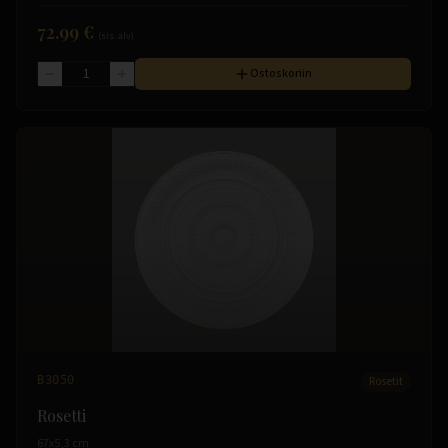
72.99 €
(sis. alv)
Ostoskoriin
B3050
Rosetit
Rosetti
67x5,3 cm