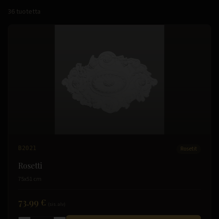
36
tuotetta
B2021
Rosetit
Rosetti
75x51 cm
73.99 €
(sis. alv)