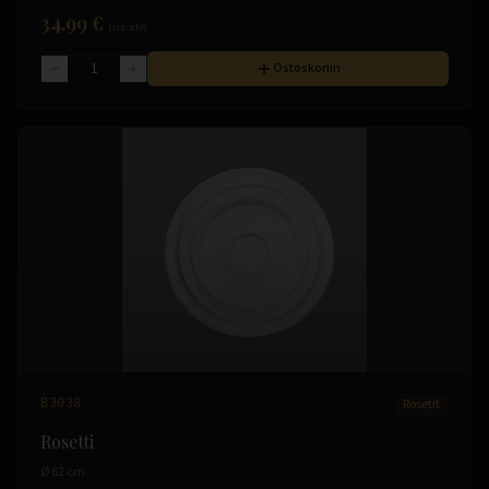
34.99 €
(sis. alv)
Ostoskoriin
B3038
Rosetit
Rosetti
Ø 62 cm