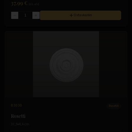
37.99 €
(sis. alv)
Ostoskoriin
B3030
Rosetit
Rosetti
37,5x4,6 cm