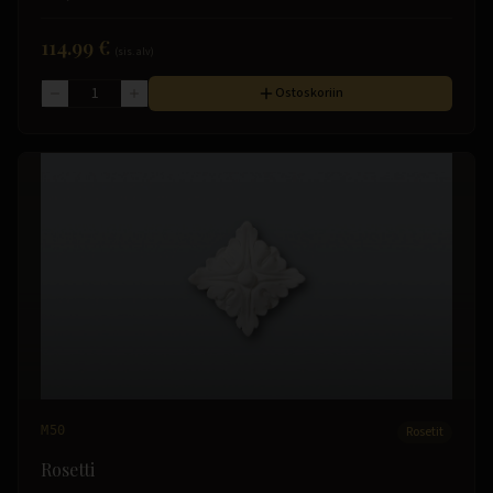
114.99 €
(sis. alv)
Ostoskoriin
M50
Rosetit
Rosetti