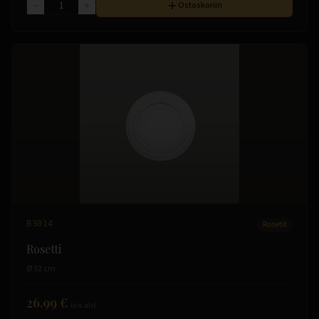
Ostoskoriin
B3014
Rosetit
Rosetti
Ø 32 cm
26.99 €
(sis. alv)