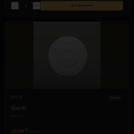
Ostoskoriin
B3020
Rosetit
Rosetti
Ø 51 cm
56.99 €
(sis. alv)