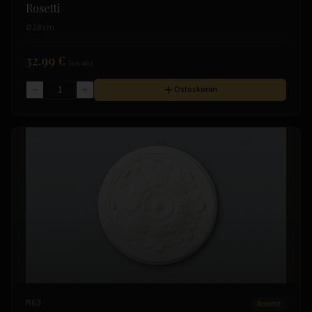
Rosetti
Ø 28 cm
32.99 €
(sis. alv)
Ostoskoriin
M63
Rosetit