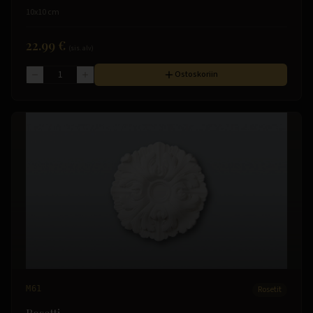
10x10 cm
22.99 €
(sis. alv)
Ostoskoriin
M61
Rosetit