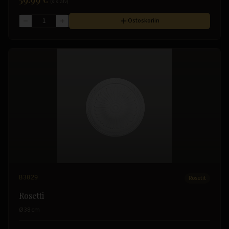
(sis. alv)
Ostoskoriin
B3029
Rosetit
Rosetti
Ø 38 cm