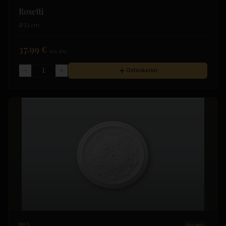
Rosetti
Ø 32 cm
37.99 €
(sis. alv)
Ostoskoriin
M65
Rosetit