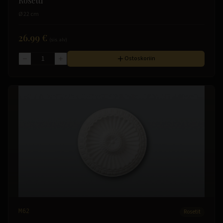
Rosetti
Ø 22 cm
26.99 €
(sis. alv)
Ostoskoriin
M62
Rosetit