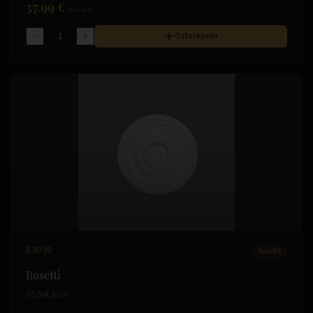
37.99 €
(sis. alv)
Ostoskoriin
B3030
Rosetit
Rosetti
37,5x4,6 cm