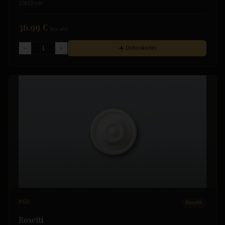
10x10 cm
36.99 €
(sis. alv)
Ostoskoriin
M60
Rosetit
Rosetti