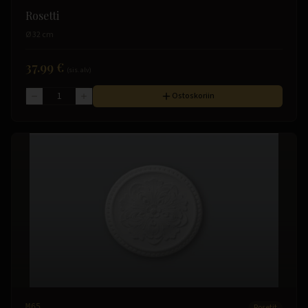
Rosetti
Ø 32 cm
37.99 €
(sis. alv)
Ostoskoriin
M65
Rosetit