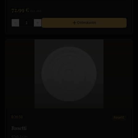
72.99 €
(sis. alv)
Ostoskoriin
B3050
Rosetit
Rosetti
67x5,3 cm