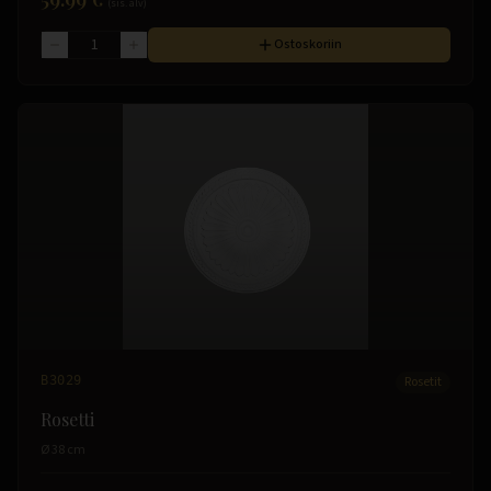
(sis. alv)
Ostoskoriin
B3029
Rosetit
Rosetti
Ø 38 cm