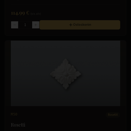
114.99 €
(sis. alv)
Ostoskoriin
M50
Rosetit
Rosetti