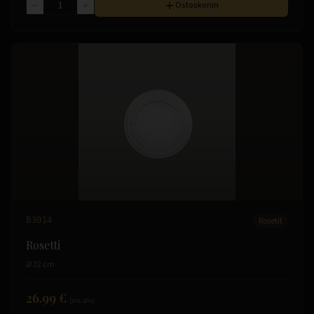
Ostoskoriin
B3014
Rosetit
Rosetti
Ø 32 cm
26.99 €
(sis. alv)