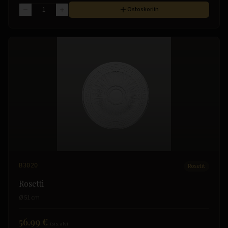
Ostoskoriin
B3020
Rosetit
Rosetti
Ø 51 cm
56.99 €
(sis. alv)