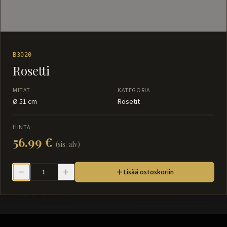
B3020
Rosetti
MITAT
KATEGORIA
Ø 51 cm
Rosetit
HINTA
56.99 €
(sis. alv)
Lisää ostoskoriin
Rosetit