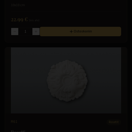
10x10 cm
22.99 €
(sis. alv)
Ostoskoriin
M61
Rosetit