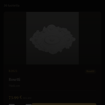
36
tuotetta
B2021
Rosetit
Rosetti
75x51 cm
73.99 €
(sis. alv)