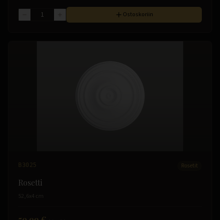
Ostoskoriin
B3025
Rosetit
Rosetti
52,6x4 cm
59.99 €