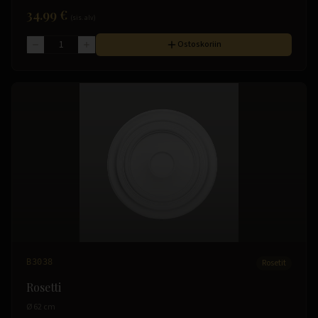
34.99 €
(sis. alv)
Ostoskoriin
B3038
Rosetit
Rosetti
Ø 62 cm