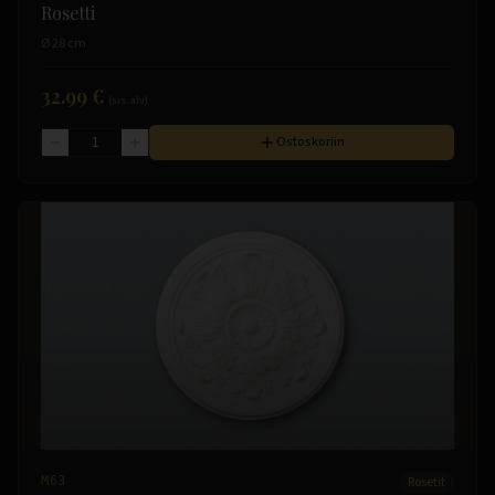
Rosetti
Ø 28 cm
32.99 €
(sis. alv)
Ostoskoriin
M63
Rosetit