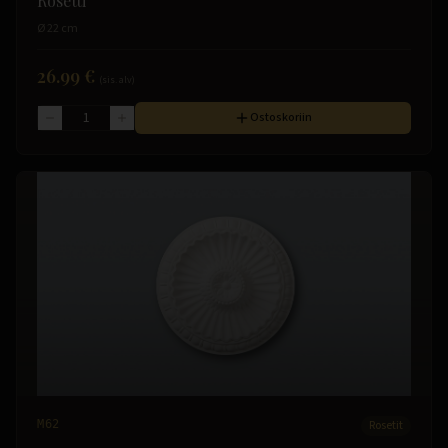
Rosetti
Ø 22 cm
26.99 €
(sis. alv)
Ostoskoriin
M62
Rosetit