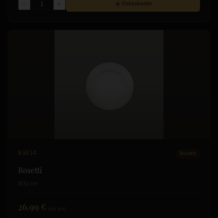
Ostoskoriin
B3014
Rosetit
Rosetti
Ø 32 cm
26.99 €
(sis. alv)