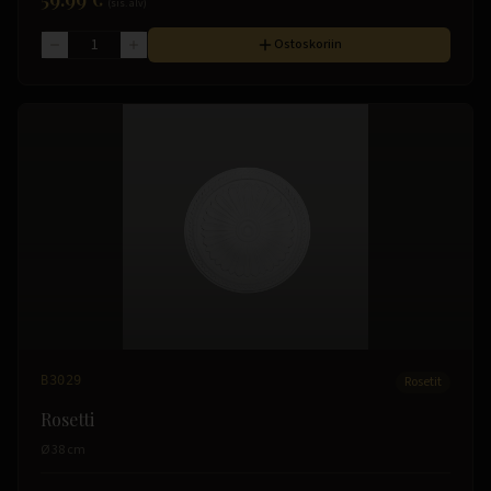
(sis. alv)
Ostoskoriin
B3029
Rosetit
Rosetti
Ø 38 cm