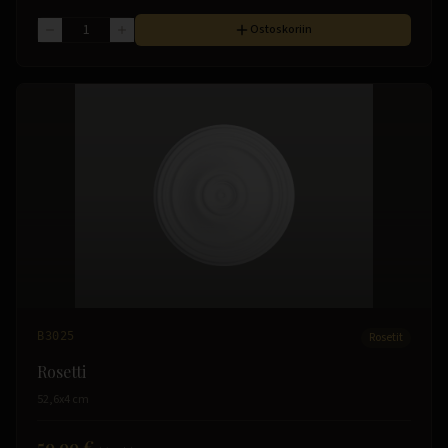
Ostoskoriin
B3025
Rosetit
Rosetti
52,6x4 cm
59.99 €