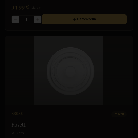
34.99 €
(sis. alv)
Ostoskoriin
B3038
Rosetit
Rosetti
Ø 62 cm