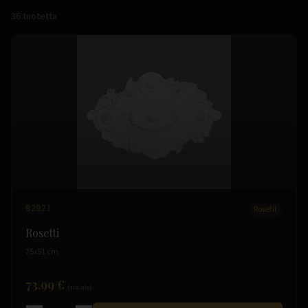
36
tuotetta
B2021
Rosetit
Rosetti
75x51 cm
73.99 €
(sis. alv)