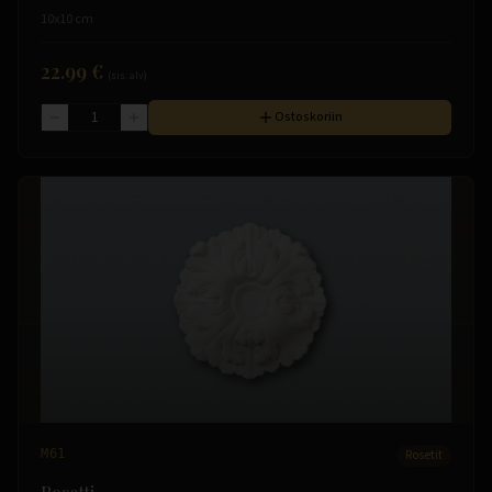
10x10 cm
22.99 €
(sis. alv)
Ostoskoriin
M61
Rosetit