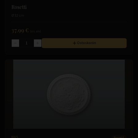
Rosetti
Ø 32 cm
37.99 €
(sis. alv)
Ostoskoriin
M65
Rosetit