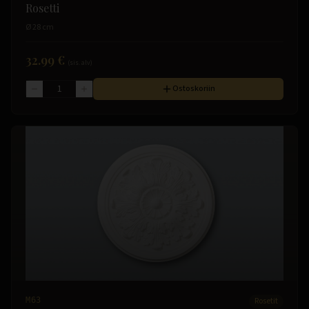
Rosetti
Ø 28 cm
32.99 €
(sis. alv)
Ostoskoriin
M63
Rosetit