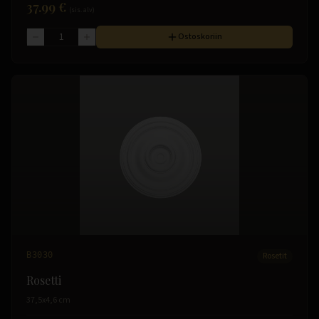
37.99 €
(sis. alv)
Ostoskoriin
B3030
Rosetit
Rosetti
37,5x4,6 cm