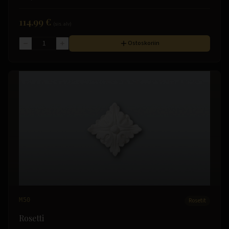
114.99 €
(sis. alv)
Ostoskoriin
M50
Rosetit
Rosetti