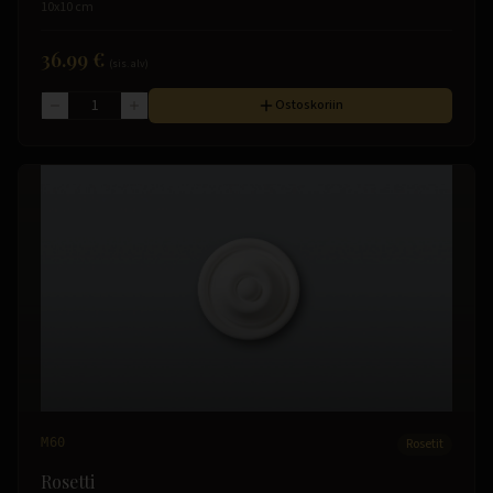
10x10 cm
36.99 €
(sis. alv)
Ostoskoriin
M60
Rosetit
Rosetti