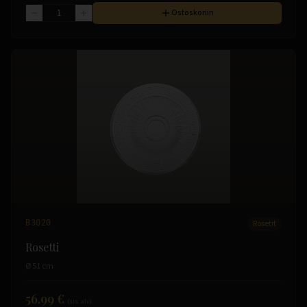
Ostoskoriin
B3020
Rosetit
Rosetti
Ø 51 cm
56.99 €
(sis. alv)