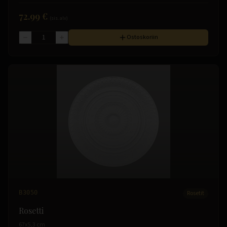
72.99 €
(sis. alv)
Ostoskoriin
B3050
Rosetit
Rosetti
67x5,3 cm