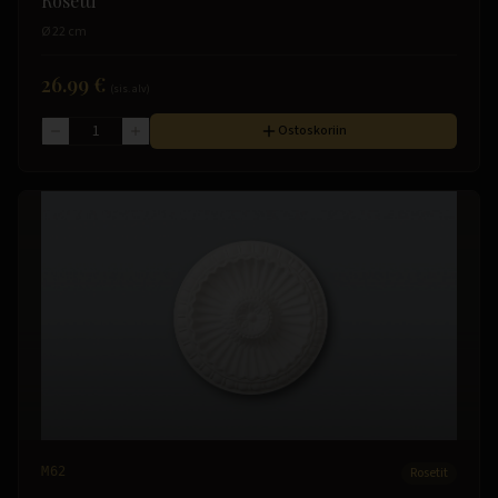
Rosetti
Ø 22 cm
26.99 €
(sis. alv)
Ostoskoriin
M62
Rosetit