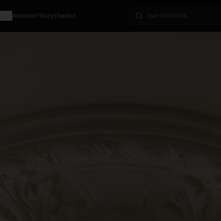
ota
Asennus
Yhteystiedot