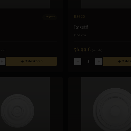
Rosetit
B3020
Rosetti
Ø 51 cm
56.99 €
. alv)
(sis. alv)
Ostoskoriin
Ostos