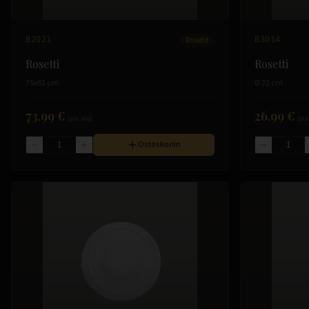
B2021
Rosetit
B3014
Rosetti
Rosetti
75x51 cm
Ø 32 cm
73.99 €
26.99 €
(sis. alv)
(sis
Ostoskoriin