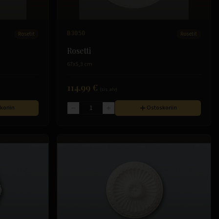
Rosetit
B3050
Rosetit
Rosetti
67x5,3 cm
114.99 €
(sis. alv)
koriin
Ostoskoriin