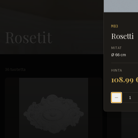
M83
Rosetit
Rosetti
MITAT
Ø 66 cm
36
tuotetta
HINTA
108.99 