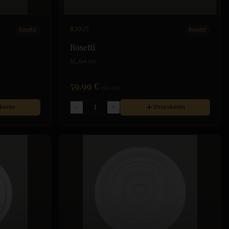
Rosetit
B3025
Rosetit
Rosetti
52,6x4 cm
59.99 €
(sis. alv)
koriin
Ostoskoriin