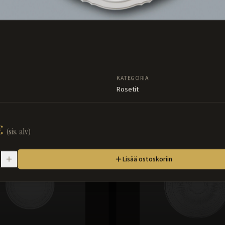
KATEGORIA
Rosetit
€
(sis. alv)
Lisää ostoskoriin