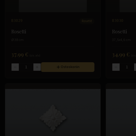
B3029
Rosetit
B3030
Rosetti
Rosetti
Ø 38 cm
37,5x4,6 cm
37.99 €
34.99 €
(sis. alv)
(sis
Ostoskoriin