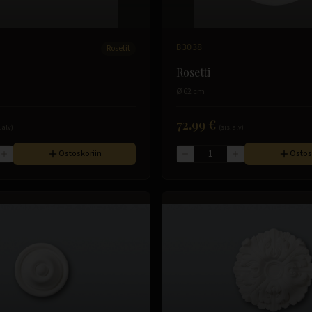
Rosetit
B3038
Rosetti
Ø 62 cm
72.99 €
. alv)
(sis. alv)
Ostoskoriin
Ostos