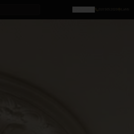
Ostoskori
010 505 2020
Lahti