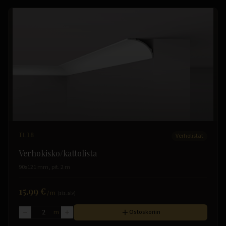
IL18
Verholistat
Verhokisko/kattolista
90x121 mm, pit. 2 m
15.99 €
/
m
(sis. alv)
m
Ostoskoriin