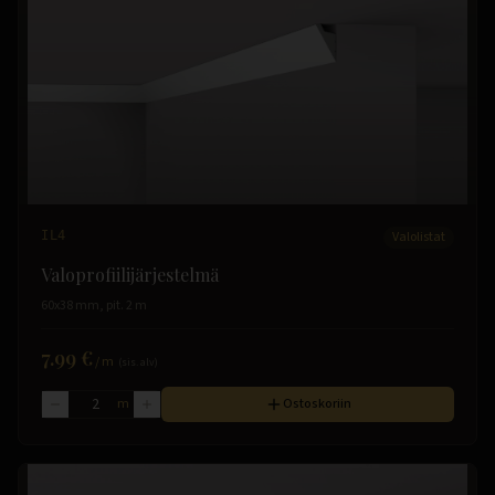
IL4
Valolistat
Valoprofiilijärjestelmä
60x38 mm, pit. 2 m
7.99 €
/
m
(sis. alv)
m
Ostoskoriin