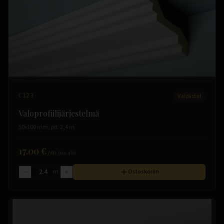
C123
Valolistat
Valoprofiilijärjestelmä
50x100 mm, pit. 2,4 m
17.00 €
/
m
(sis. alv)
m
Ostoskoriin