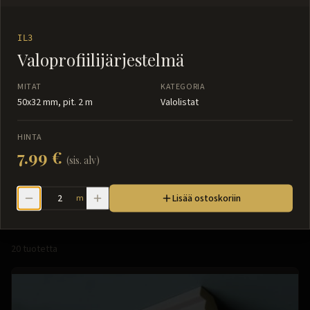
IL3
Valoprofiilijärjestelmä
MITAT
KATEGORIA
50x32 mm, pit. 2 m
Valolistat
HINTA
7.99 €
(sis. alv)
Valolistat
Lisää ostoskoriin
m
20
tuotetta