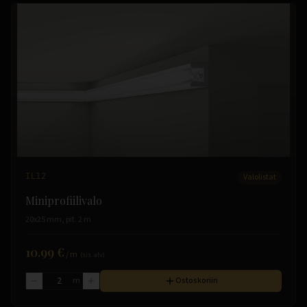
IL12
Valolistat
Miniprofiilivalo
20x25 mm, pit. 2 m
10.99 €
/
m
(sis. alv)
m
Ostoskoriin