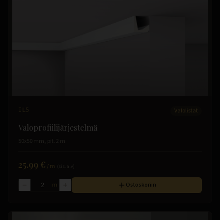
IL5
Valolistat
Valoprofiilijärjestelmä
50x50 mm, pit. 2 m
25.99 €
/
m
(sis. alv)
m
Ostoskoriin