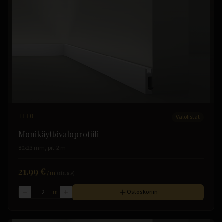
IL10
Valolistat
Monikäyttövaloprofiili
80x23 mm, pit. 2 m
21.99 €
/
m
(sis. alv)
m
Ostoskoriin