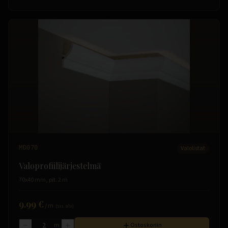
MD070
Valolistat
Valoprofiilijärjestelmä
70x40 mm, pit. 2 m
9.99 €
/
m
(sis. alv)
m
Ostoskoriin