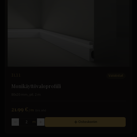
IL11
Valolistat
Monikäyttövaloprofiili
80x20 mm, pit. 2 m
21.99 €
/
m
(sis. alv)
m
Ostoskoriin