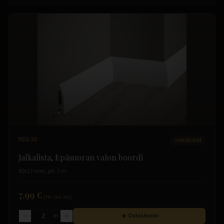
MD030
Jalkalistat
Jalkalista, Epäsuoran valon boordi
80x17 mm, pit. 2 m
7.99 €
/
m
(sis. alv)
m
Ostoskoriin