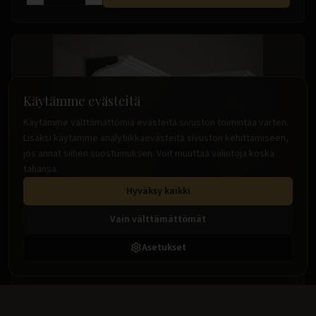
Käytämme evästeitä
Käytämme välttämättömiä evästeitä sivuston toimintaa varten.
Lisäksi käytämme analytiikkaevästeitä sivuston kehittämiseen,
jos annat siihen suostumuksen. Voit muuttaa valintoja koska
tahansa.
Hyväksy kaikki
MD110
Kattolistat
Vain välttämättömät
Perinteinen kattolista, Verhokisko
Asetukset
90x105 mm, pit. 2 m
20.99 €
/
m
(sis. alv)