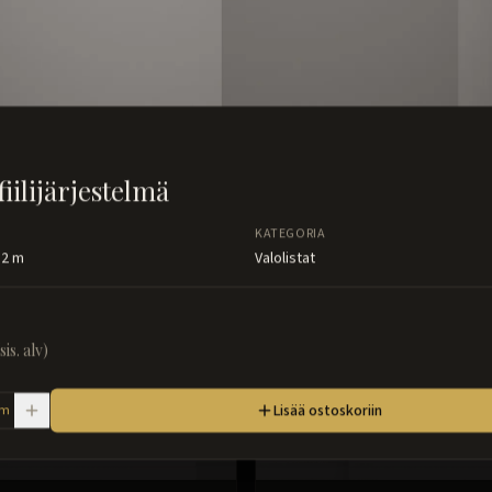
iilijärjestelmä
KATEGORIA
 2 m
Valolistat
(sis. alv)
Lisää ostoskoriin
m