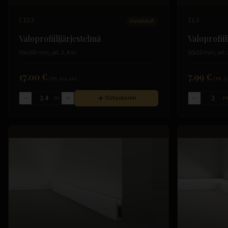
C123
Valolistat
IL3
Valoprofiilijärjestelmä
Valoprofiil
50x100 mm, pit. 2,4 m
50x32 mm, pit.
17.00 €
7.99 €
/
m
/
m
(sis. alv)
(s
m
Ostoskoriin