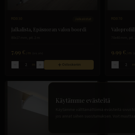
MD030
Jalkalistat
MD070
Jalkalista, Epäsuoran valon boordi
Valoprofiil
80x17 mm, pit. 2 m
70x40 mm, pit.
7.99 €
9.99 €
/
m
/
m
(sis. alv)
(
m
Ostoskoriin
Käytämme evästeitä
Käytämme välttämättömiä evästeitä sivuston
jos annat siihen suostumuksen. Voit muuttaa