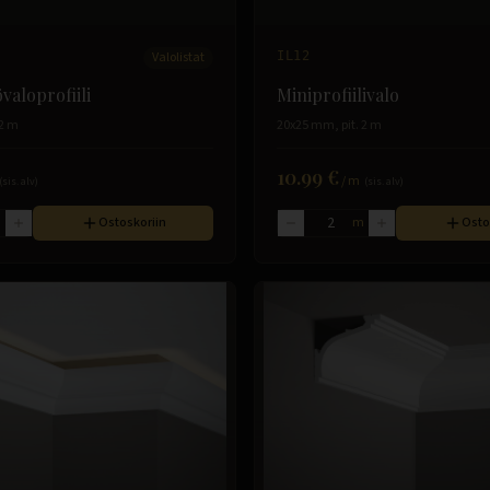
Valolistat
IL12
valoprofiili
Miniprofiilivalo
 2 m
20x25 mm, pit. 2 m
10.99 €
/
m
(sis. alv)
(sis. alv)
m
Ostoskoriin
m
Osto