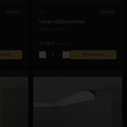
Valolistat
IL5
Valolistat
Valoprofiilijärjestelmä
50x50 mm, pit. 2 m
25.99 €
/
m
(sis. alv)
skoriin
m
Ostoskoriin