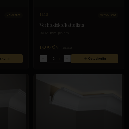
Valolistat
IL18
Verholistat
Verhokisko/kattolista
90x121 mm, pit. 2 m
15.99 €
/
m
(sis. alv)
skoriin
m
Ostoskoriin