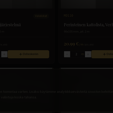
Valolistat
MD110
ijärjestelmä
Perinteinen kattolista, Ve
 2 m
90x105 mm, pit. 2 m
20.99 €
/
m
sis. alv)
(sis. alv)
m
Ostoskoriin
m
Osto
 toimintaa varten. Lisäksi käytämme analytiikkaevästeitä sivuston kehitt
 valintoja koska tahansa.