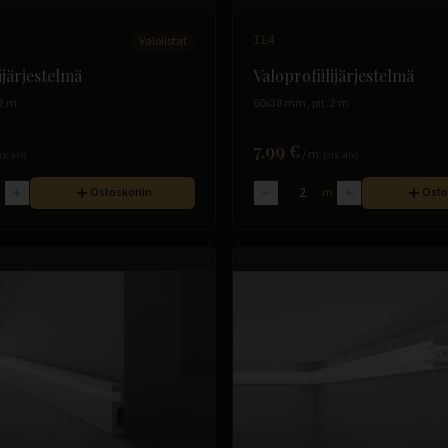
Valolistat
IL4
ijärjestelmä
Valoprofiilijärjestelmä
 2 m
60x38 mm, pit. 2 m
7.99 €
/
m
is. alv)
(sis. alv)
m
Ostoskoriin
m
Osto