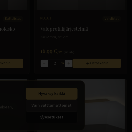
Kattolistat
MD161
Valolistat
rhokisko
Valoprofiilijärjestelmä
83x92 mm, pit. 2 m
16.99 €
/
m
(sis. alv)
skoriin
m
Ostoskoriin
Hyväksy kaikki
Vain välttämättömät
ämiseen,
Asetukset