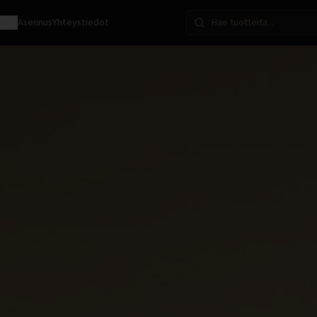
ota
Asennus
Yhteystiedot