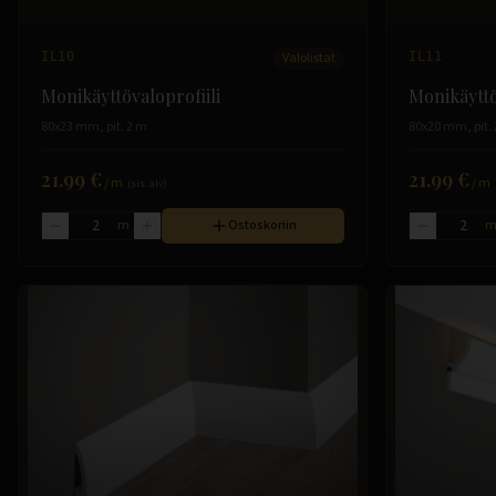
IL10
Valolistat
IL11
Monikäyttövaloprofiili
Monikäyttö
80x23 mm, pit. 2 m
80x20 mm, pit.
21.99 €
21.99 €
/
m
/
m
(sis. alv)
m
Ostoskoriin