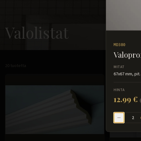
Valolistat
MD380
Valoprof
20
tuotetta
MITAT
67x67 mm, pit.
HINTA
12.99 €