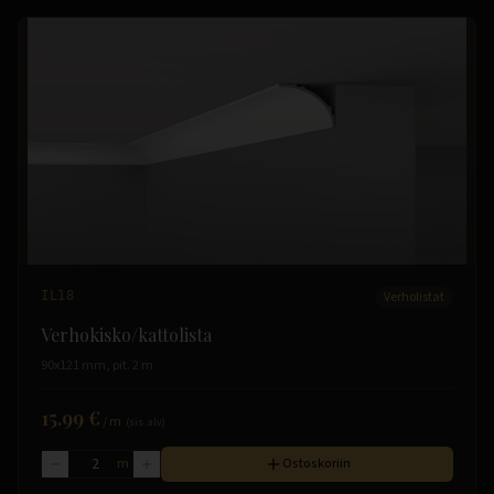
IL18
Verholistat
Verhokisko/kattolista
90x121 mm, pit. 2 m
15.99 €
/
m
(sis. alv)
m
Ostoskoriin