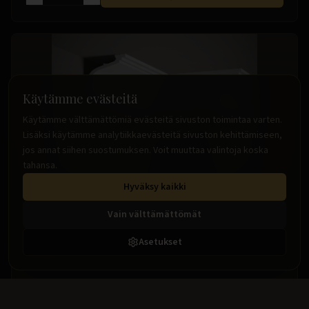
Käytämme evästeitä
Käytämme välttämättömiä evästeitä sivuston toimintaa varten.
Lisäksi käytämme analytiikkaevästeitä sivuston kehittämiseen,
jos annat siihen suostumuksen. Voit muuttaa valintoja koska
tahansa.
Hyväksy kaikki
MD110
Kattolistat
Vain välttämättömät
Perinteinen kattolista, Verhokisko
Asetukset
90x105 mm, pit. 2 m
20.99 €
/
m
(sis. alv)