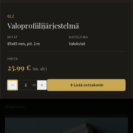
QL2
Valoprofiilijärjestelmä
MITAT
KATEGORIA
85x85 mm, pit. 2 m
Valolistat
HINTA
25.99 €
(sis. alv)
Valolistat
Lisää ostoskoriin
m
20
tuotetta