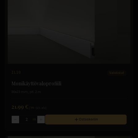
IL10
Valolistat
Monikäyttövaloprofiili
80x23 mm, pit. 2 m
21.99 €
/
m
(sis. alv)
m
Ostoskoriin