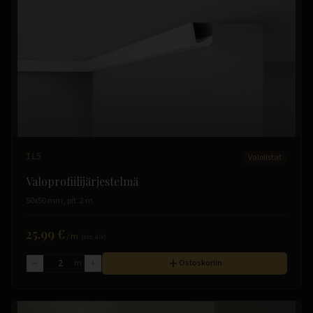
IL5
Valolistat
Valoprofiilijärjestelmä
50x50 mm, pit. 2 m
25.99 €
/
m
(sis. alv)
m
Ostoskoriin