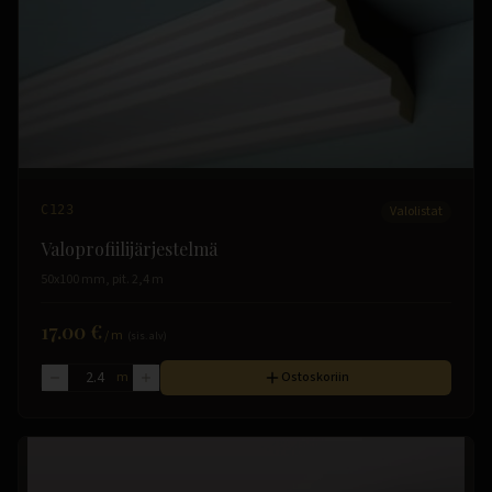
C123
Valolistat
Valoprofiilijärjestelmä
50x100 mm, pit. 2,4 m
17.00 €
/
m
(sis. alv)
m
Ostoskoriin