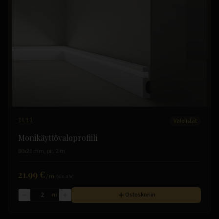
IL11
Valolistat
Monikäyttövaloprofiili
80x20 mm, pit. 2 m
21.99 €
/
m
(sis. alv)
m
Ostoskoriin