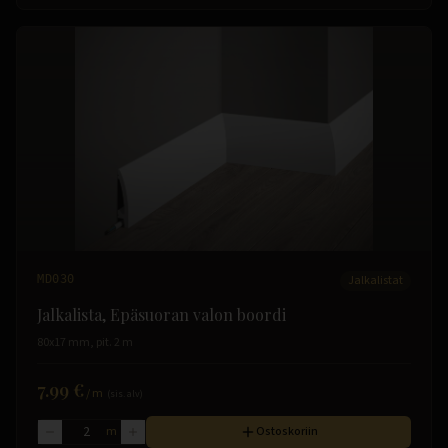
MD030
Jalkalistat
Jalkalista, Epäsuoran valon boordi
80x17 mm, pit. 2 m
7.99 €
/
m
(sis. alv)
m
Ostoskoriin