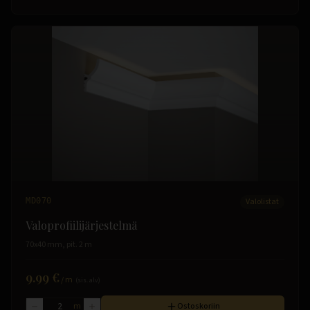
MD070
Valolistat
Valoprofiilijärjestelmä
70x40 mm, pit. 2 m
9.99 €
/
m
(sis. alv)
m
Ostoskoriin