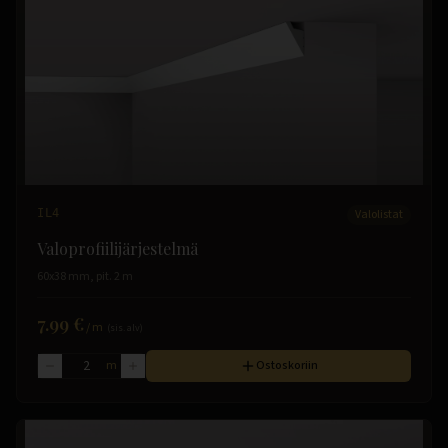
IL4
Valolistat
Valoprofiilijärjestelmä
60x38 mm, pit. 2 m
7.99 €
/
m
(sis. alv)
m
Ostoskoriin