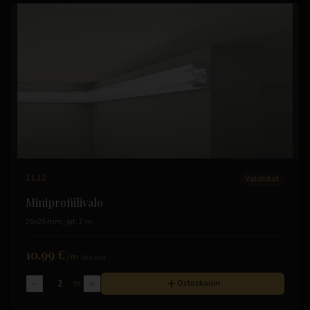
IL12
Valolistat
Miniprofiilivalo
20x25 mm, pit. 2 m
10.99 €
/
m
(sis. alv)
m
Ostoskoriin