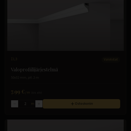
IL3
Valolistat
Valoprofiilijärjestelmä
50x32 mm, pit. 2 m
7.99 €
/
m
(sis. alv)
m
Ostoskoriin