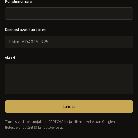
Puhelinnumero
Kiinnostavat tuotteet
Viesti
Lähetä
Tämä sivusto on suojattu reCAPTCHA:lla ja siihen sovelletaan Googlen
tietosuojakäytäntöä
ja
käyttöehtoja
.