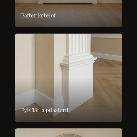
Patterikotelot
Pylväät ja pilasterit