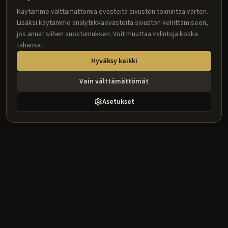
Käytämme välttämättömiä evästeitä sivuston toimintaa varten.
Lisäksi käytämme analytiikkaevästeitä sivuston kehittämiseen,
jos annat siihen suostumuksen. Voit muuttaa valintoja koska
tahansa.
Hyväksy kaikki
Vain välttämättömät
Asetukset
Better Home
Laadukkaita sisustustuotteita suunnittelijoille ja ammattilaisille.
Kattolistat, jalkalistat, rosetit ja paljon muuta.
Tuotekategoriat