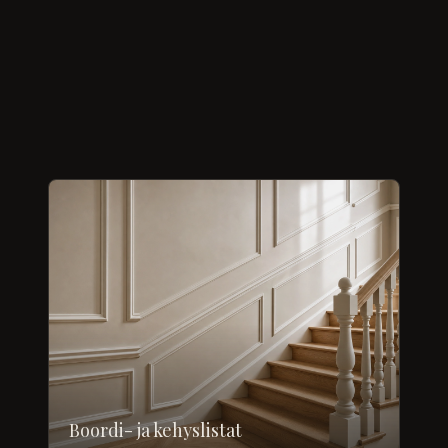
Boordi- ja kehyslistat