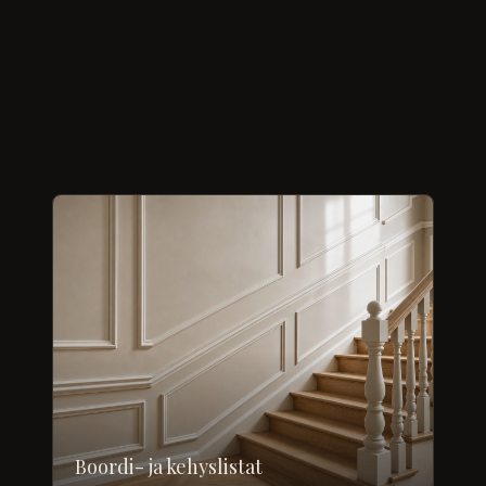
Boordi- ja kehyslistat