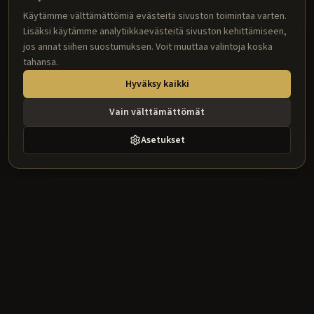
Käytämme välttämättömiä evästeitä sivuston toimintaa varten.
Lisäksi käytämme analytiikkaevästeitä sivuston kehittämiseen,
jos annat siihen suostumuksen. Voit muuttaa valintoja koska
tahansa.
Hyväksy kaikki
Vain välttämättömät
Asetukset
Better Home
Laadukkaita sisustustuotteita suunnittelijoille ja ammattilaisille.
Kattolistat, jalkalistat, rosetit ja paljon muuta.
Tuotekategoriat