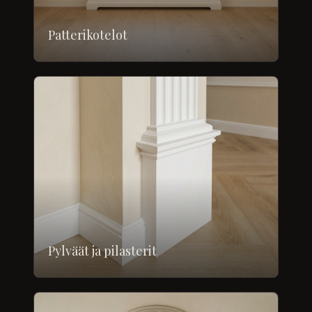
Patterikotelot
Pylväät ja pilasterit